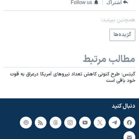
اسرائیل در جنگ
اشتراک
Follow us
نرگس محمدی برنده جایزه نوبل صلح
همچنبن ببینید:
همایش محافظه‌کاران آمریکا «سی‌پک»
گزيده‌ها
صفحه‌های ویژه
سفر پرزیدنت ترامپ به چین
مطالب مرتبط
گیتس: طرح کنونی کاهش تعداد نیروهای آمريکا درعراق به قوت
خود باقی است
دنبال کنید