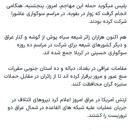
پليس ميگويد حمله اين مهاجم، امروز، پنجشنبه، هنگامی
دنبال کنید
مستندها
فرهنگ و زندگی
انجام گرفت که زوار در بقوبه، در مراسم سوگواری عاشورا
حقوق شهروندی
انتخابات ریاست جمهوری آمریکا ۲۰۲۴
شرکت کرده بودند.
اقتصادی
حمله جمهوری اسلامی به اسرائیل
هم اکنون هزاران زائر شيعه سياه پوش از گوشه و کنار عراق
رمز مهسا
علم و فناوری
زبانهای مختلف
و ديگر کشورهای شيعه برای شرکت در مراسم ده روزه
اسرائیل در جنگ
ورزش زنان در ایران
سوگواری حسينی در کربلا جمع شده اند.
گالری عکس
اعتراضات زن، زندگی، آزادی
مقامات عراقی در بغداد، دياله و ده استان جنوبی مقررات
آرشیو پخش زنده
مجموعه مستندهای دادخواهی
منع عبور و مرور برقرار کرده اند تا از زائران در مقابل حملات
تریبونال مردمی آبان ۹۸
ستيزه گران محافظت کنند.
دادگاه حمید نوری
ارتش آمريکا در عراق امروز اعلام کرد نيروهای ائتلاف در
چهل سال گروگان‌گیری
جريان عمليات عليه شبکه های القاعده در شمال عراق دو
قانون شفافیت دارائی کادر رهبری ایران
تروريست را کشتند.
اعتراضات مردمی آبان ۹۸