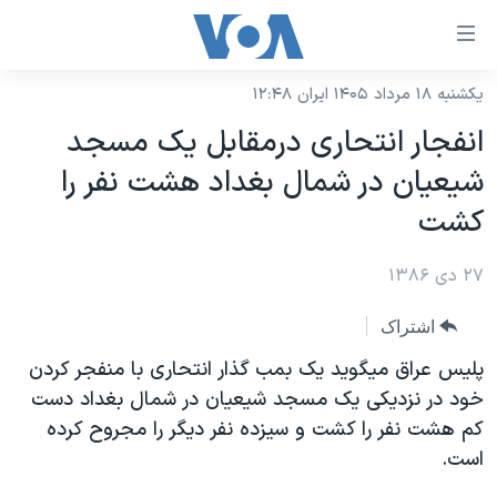
ینکهای
ابل
سترسی
یکشنبه ۱۸ مرداد ۱۴۰۵ ایران ۱۲:۴۸
خانه
هش
انفجار انتحاری درمقابل يک مسجد
نسخه سبک وب‌سایت
ه
شيعيان در شمال بغداد هشت نفر را
حتوای
موضوع ها
کشت
صلی
برنامه های تلویزیونی
ایران
هش
۲۷ دی ۱۳۸۶
جدول برنامه ها
ه
آمریکا
فحه
صفحه‌های ویژه
جهان
اشتراک
صلی
فرکانس‌های صدای آمریکا
ورزشی
جام جهانی ۲۰۲۶
پليس عراق ميگويد يک بمب گذار انتحاری با منفجر کردن
هش
پخش رادیویی
خود در نزديکی يک مسجد شيعيان در شمال بغداد دست
ه
گزیده‌ها
عملیات خشم حماسی
کم هشت نفر را کشت و سيزده نفر ديگر را مجروح کرده
ستجو
۲۵۰سالگی آمریکا
ویژه برنامه‌ها
یادگیری زبان انگلیسی
است.
ویدیوها
بایگانی برنامه‌های تلویزیونی