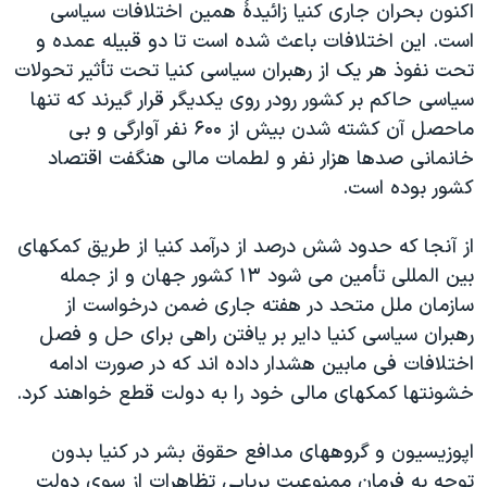
اکنون بحران جاری کنيا زائيدۀ همين اختلافات سياسی
دنبال کنید
مستندها
فرهنگ و زندگی
است. اين اختلافات باعث شده است تا دو قبيله عمده و
حقوق شهروندی
انتخابات ریاست جمهوری آمریکا ۲۰۲۴
تحت نفوذ هر يک از رهبران سياسی کنيا تحت تأثير تحولات
سياسی حاکم بر کشور رودر روی يکديگر قرار گيرند که تنها
اقتصادی
حمله جمهوری اسلامی به اسرائیل
ماحصل آن کشته شدن بيش از ۶۰۰ نفر آوارگی و بی
رمز مهسا
علم و فناوری
خانمانی صدها هزار نفر و لطمات مالی هنگفت اقتصاد
زبانهای مختلف
اسرائیل در جنگ
ورزش زنان در ایران
کشور بوده است.
گالری عکس
اعتراضات زن، زندگی، آزادی
از آنجا که حدود شش درصد از درآمد کنيا از طريق کمکهای
آرشیو پخش زنده
مجموعه مستندهای دادخواهی
بين المللی تأمين می شود ۱۳ کشور جهان و از جمله
تریبونال مردمی آبان ۹۸
سازمان ملل متحد در هفته جاری ضمن درخواست از
رهبران سياسی کنيا داير بر يافتن راهی برای حل و فصل
دادگاه حمید نوری
اختلافات فی مابين هشدار داده اند که در صورت ادامه
چهل سال گروگان‌گیری
خشونتها کمکهای مالی خود را به دولت قطع خواهند کرد.
قانون شفافیت دارائی کادر رهبری ایران
اپوزيسيون و گروههای مدافع حقوق بشر در کنيا بدون
اعتراضات مردمی آبان ۹۸
توجه به فرمان ممنوعيت برپايی تظاهرات از سوی دولت