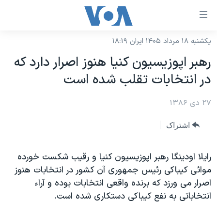
ینکهای
ابل
سترسی
یکشنبه ۱۸ مرداد ۱۴۰۵ ایران ۱۸:۱۹
خانه
هش
رهبر اپوزيسيون کنيا هنوز اصرار دارد که
نسخه سبک وب‌سایت
ه
در انتخابات تقلب شده است
حتوای
موضوع ها
صلی
۲۷ دی ۱۳۸۶
برنامه های تلویزیونی
ایران
هش
جدول برنامه ها
ه
آمریکا
اشتراک
فحه
صفحه‌های ویژه
جهان
صلی
فرکانس‌های صدای آمریکا
رايلا اودينگا رهبر اپوزيسيون کنيا و رقيب شکست خورده
ورزشی
جام جهانی ۲۰۲۶
هش
موائی کيباکی رئيس جمهوری آن کشور در انتخابات هنوز
پخش رادیویی
ه
گزیده‌ها
عملیات خشم حماسی
اصرار می ورزد که برنده واقعی انتخابات بوده و آراء
ستجو
۲۵۰سالگی آمریکا
ویژه برنامه‌ها
انتخاباتی به نفع کيباکی دستکاری شده است.
یادگیری زبان انگلیسی
ویدیوها
بایگانی برنامه‌های تلویزیونی