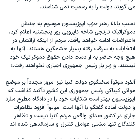
اسرائیل در جنگ
می گويند دولت را به رسميت نمی شناسند.
نرگس محمدی برنده جایزه نوبل صلح
نجيب بالالا رهبر حزب اپوزيسيون موسوم به جنبش
همایش محافظه‌کاران آمریکا «سی‌پک»
دموکراتيک نارنجی شاخه نايروبی روز پنجشنبه اعلام کرد،
صفحه‌های ویژه
«اعتراضات ادامه خواهد يافت. مردم از اينکه آرائشان در
سفر پرزیدنت ترامپ به چین
انتخابات به سرقت رفته بسيار خشمگين هستند. آنها به
هيچ وجه حاضر به از دست دادن حقوق دموکراتيک خود
نيستند. و زير بار رئيس جمهوری اجباری نخواهند رفت.»
آلفرد موتوآ سخنگوی دولت کنيا نيز امروز مجدداً بر موضع
موائی کيباکی رئيس جمهوری اين کشور تأکيد گذاشت که
اپوزيسيون بهتر است شکايات خود را در دادگاه مطرح سازد
و دولت آماده گفتگو با آنها است. موتوآ افزود تظاهرات
جاری در کشور صدای واقعی مردم کنيا نيست و تظاهر
کنندگان تنها مشتی عوامل کنترل و سازماندهی شده اند.