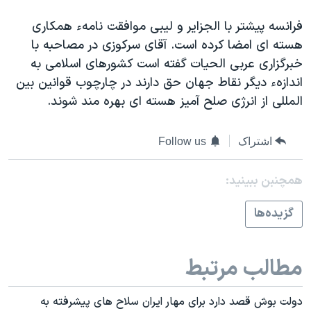
دنبال کنید
مستندها
فرهنگ و زندگی
فرانسه پيشتر با الجزاير و ليبی موافقت نامهء همکاری
حقوق شهروندی
انتخابات ریاست جمهوری آمریکا ۲۰۲۴
هسته ای امضا کرده است. آقای سرکوزی در مصاحبه با
خبرگزاری عربی الحيات گفته است کشورهای اسلامی به
اقتصادی
حمله جمهوری اسلامی به اسرائیل
اندازهء ديگر نقاط جهان حق دارند در چارچوب قوانين بين
رمز مهسا
علم و فناوری
المللی از انرژی صلح آميز هسته ای بهره مند شوند.
زبانهای مختلف
اسرائیل در جنگ
ورزش زنان در ایران
گالری عکس
اعتراضات زن، زندگی، آزادی
اشتراک
Follow us
آرشیو پخش زنده
مجموعه مستندهای دادخواهی
همچنبن ببینید:
تریبونال مردمی آبان ۹۸
گزيده‌ها
دادگاه حمید نوری
چهل سال گروگان‌گیری
مطالب مرتبط
قانون شفافیت دارائی کادر رهبری ایران
اعتراضات مردمی آبان ۹۸
دولت بوش قصد دارد برای مهار ايران سلاح های پيشرفته به