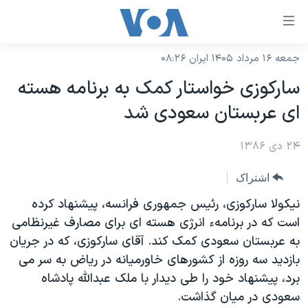
ینکهای
ابل
سترسی
جمعه ۱۶ مرداد ۱۴۰۵ ایران ۰۸:۲۶
خانه
هش
سارکوزی خواستار کمک به برنامه هسته
نسخه سبک وب‌سایت
ه
ای عربستان سعودی شد
حتوای
موضوع ها
صلی
۲۴ دی ۱۳۸۶
برنامه های تلویزیونی
ایران
هش
جدول برنامه ها
ه
آمریکا
اشتراک
فحه
صفحه‌های ویژه
جهان
نيکولا سارکوزی، رئيس جمهوری فرانسه، پيشنهاد کرده
صلی
فرکانس‌های صدای آمریکا
است که در برنامهء انرژی هسته ای برای مصارف غيرنظامی
ورزشی
جام جهانی ۲۰۲۶
هش
به عربستان سعودی کمک کند. آقای سارکوزی، که در جريان
پخش رادیویی
ه
گزیده‌ها
عملیات خشم حماسی
بازديد سه روزه از کشورهای خاورميانه در رياض به سر می
ستجو
۲۵۰سالگی آمریکا
ویژه برنامه‌ها
برد، پيشنهاد خود را طی ديدار با ملک عبدالله پادشاه
یادگیری زبان انگلیسی
سعودی در ميان گذاشت.
ویدیوها
بایگانی برنامه‌های تلویزیونی