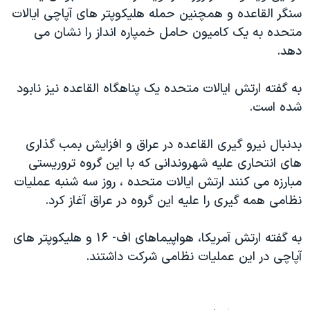
سنگر القاعده و همچنين حمله هليکوپتر های آپاچی ايالات
دنبال کنید
مستندها
فرهنگ و زندگی
متحده به يک کاميون حامل خمپاره انداز را نشان می
حقوق شهروندی
انتخابات ریاست جمهوری آمریکا ۲۰۲۴
دهد.
اقتصادی
حمله جمهوری اسلامی به اسرائیل
به گفته ارتش ايالات متحده يک پناهگاه القاعده نيز نابود
رمز مهسا
علم و فناوری
زبانهای مختلف
شده است.
اسرائیل در جنگ
ورزش زنان در ایران
گالری عکس
اعتراضات زن، زندگی، آزادی
بدنبال نيرو گيری القاعده در عراق و افزايش بمب گذاری
های انتحاری عليه شهروندانی که با اين گروه تروريستی
آرشیو پخش زنده
مجموعه مستندهای دادخواهی
مبارزه می کنند ارتش ايالات متحده ، روز سه شنبه عمليات
تریبونال مردمی آبان ۹۸
نظامی همه گيری را عليه اين گروه در عراق آغاز کرد.
دادگاه حمید نوری
به گفته ارتش آمريکا، هواپيماهای اف- ۱۶ و هليکوپتر های
چهل سال گروگان‌گیری
آپاچی در اين عمليات نظامی شرکت داشتند.
قانون شفافیت دارائی کادر رهبری ایران
اعتراضات مردمی آبان ۹۸