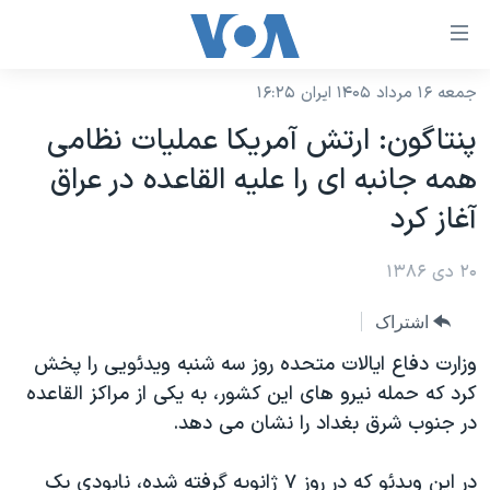
ینکهای
ابل
سترسی
جمعه ۱۶ مرداد ۱۴۰۵ ایران ۱۶:۲۵
خانه
هش
پنتاگون: ارتش آمريکا عمليات نظامی
نسخه سبک وب‌سایت
ه
همه جانبه ای را عليه القاعده در عراق
حتوای
موضوع ها
آغاز کرد
صلی
برنامه های تلویزیونی
ایران
هش
۲۰ دی ۱۳۸۶
جدول برنامه ها
ه
آمریکا
فحه
صفحه‌های ویژه
جهان
اشتراک
صلی
فرکانس‌های صدای آمریکا
ورزشی
جام جهانی ۲۰۲۶
وزارت دفاع ايالات متحده روز سه شنبه ويدئويی را پخش
هش
پخش رادیویی
کرد که حمله نيرو های اين کشور، به يکی از مراکز القاعده
ه
گزیده‌ها
عملیات خشم حماسی
در جنوب شرق بغداد را نشان می دهد.
ستجو
۲۵۰سالگی آمریکا
ویژه برنامه‌ها
یادگیری زبان انگلیسی
ویدیوها
بایگانی برنامه‌های تلویزیونی
در اين ويدئو که در روز ۷ ژانويه گرفته شده، نابودی يک