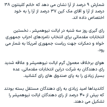
شمارش ۹ درصد از آرا نشان می دهد که خانم کلينتون ۳۸
دنبال کنید
مستندها
فرهنگ و زندگی
درصد از آرا و آقای مک کين ۳۷ درصد از آرا را به خود
حقوق شهروندی
انتخابات ریاست جمهوری آمریکا ۲۰۲۴
اختصاص داده اند.
اقتصادی
حمله جمهوری اسلامی به اسرائیل
رای گيری روز سه شنبه در ايالت نيوهمپشر ، نخستين
رمز مهسا
علم و فناوری
زبانهای مختلف
انتخابات مقدماتی برای انتخاب نامزدهای احزاب جمهوری
اسرائیل در جنگ
ورزش زنان در ایران
خواه و دمکرات جهت رياست جمهوری آمريکا به شمار می
گالری عکس
اعتراضات زن، زندگی، آزادی
رود.
آرشیو پخش زنده
مجموعه مستندهای دادخواهی
هوای برخلاف معمول گرم ايالت نيوهمپشر و علاقه شديد
تریبونال مردمی آبان ۹۸
رای دهندگان به شرکت دراين انتخابات مقدماتی، عده
دادگاه حمید نوری
بسيار زيادی را به پای صندوق های رای کشانيد.
چهل سال گروگان‌گیری
کانديداها اميد زيادی به رای دهندگان مستقل بسته بودند
قانون شفافیت دارائی کادر رهبری ایران
که بيش از ۴۰ درصد از رای دهندگان ايالت نيوهمپشر را
اعتراضات مردمی آبان ۹۸
تشکيل می دهند.