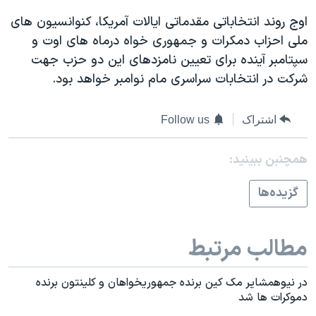
اسرائیل در جنگ
اوج روند انتخاباتی مقدماتی ايالات آمريکا، کنوانسيون های
نرگس محمدی برنده جایزه نوبل صلح
ملی احزاب دمکرات و جمهوری خواه درماه های اوت و
همایش محافظه‌کاران آمریکا «سی‌پک»
سپتامبر آينده برای تعيين نامزدهای اين دو حزب جهت
شرکت در انتخابات سراسری مام نوامبر خواهد بود.
صفحه‌های ویژه
سفر پرزیدنت ترامپ به چین
اشتراک
Follow us
همچنبن ببینید:
گزيده‌ها
مطالب مرتبط
در نیوهمشاير مک کين برنده جمهوريخواهان و کلينتون برنده
دموکرات ها شد