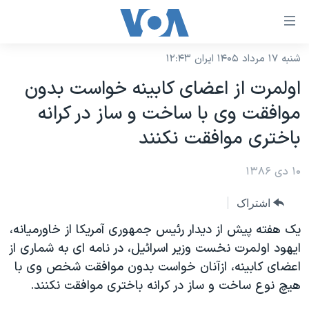
ینکهای
ابل
سترسی
شنبه ۱۷ مرداد ۱۴۰۵ ایران ۱۲:۴۳
خانه
هش
اولمرت از اعضای کابينه خواست بدون
نسخه سبک وب‌سایت
ه
موافقت وی با ساخت و ساز در کرانه
حتوای
موضوع ها
باختری موافقت نکنند
صلی
برنامه های تلویزیونی
ایران
هش
۱۰ دی ۱۳۸۶
جدول برنامه ها
ه
آمریکا
فحه
صفحه‌های ویژه
جهان
اشتراک
صلی
فرکانس‌های صدای آمریکا
ورزشی
جام جهانی ۲۰۲۶
یک هفته پیش از دیدار رئیس جمهوری آمریکا از خاورمیانه،
هش
پخش رادیویی
ایهود اولمرت نخست وزیر اسرائیل، در نامه ای به شماری از
ه
گزیده‌ها
عملیات خشم حماسی
اعضای کابینه، ازآنان خواست بدون موافقت شخص وی با
ستجو
۲۵۰سالگی آمریکا
ویژه برنامه‌ها
یادگیری زبان انگلیسی
هیچ نوع ساخت و ساز در کرانه باختری موافقت نکنند.
ویدیوها
بایگانی برنامه‌های تلویزیونی