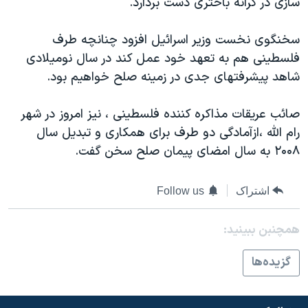
سازی در کرانه باختری دست بردارد.
اسرائیل در جنگ
نرگس محمدی برنده جایزه نوبل صلح
سخنگوی نخست وزیر اسرائیل افزود چنانچه طرف
همایش محافظه‌کاران آمریکا «سی‌پک»
فلسطینی هم به تعهد خود عمل کند در سال نومیلادی
شاهد پیشرفتهای جدی در زمینه صلح خواهیم بود.
صفحه‌های ویژه
سفر پرزیدنت ترامپ به چین
صائب عریقات مذاکره کننده فلسطینی ، نیز امروز در شهر
رام الله ،ازآمادگی دو طرف برای همکاری و تبدیل سال
۲۰۰۸ به سال امضای پیمان صلح سخن گفت.
اشتراک
Follow us
همچنبن ببینید:
گزيده‌ها