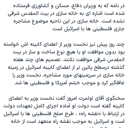
در نامه که به وزیران دفاع، مسکن و کشاورزی فرستاده
دنبال کنید
مستندها
فرهنگ و زندگی
شده است اشاره ای به خانه سازی در بیت المقدس شرقی
حقوق شهروندی
انتخابات ریاست جمهوری آمریکا ۲۰۲۴
نشده است. خانه سازی در این ناحیه موضوع مشاجره
اقتصادی
حمله جمهوری اسلامی به اسرائیل
جاری فلسطینی ها با اسرائیل است.
رمز مهسا
علم و فناوری
زبانهای مختلف
چند روز پیش نیز نخست وزیر از اعضای کابینه اش خواسته
اسرائیل در جنگ
ورزش زنان در ایران
بود بدون موافقت او با هیچ نوع ساخت و ساز در بیت
گالری عکس
اعتراضات زن، زندگی، آزادی
المقدس شرقی موافقت نکنند. تصمیم های چند هفته
گذشته درسطح پائین تر از اعضای کابینه اسرائیل در زمینه
آرشیو پخش زنده
مجموعه مستندهای دادخواهی
خانه سازی در سرزمینهای مورد مشاجره، نخست وزیر را
تریبونال مردمی آبان ۹۸
غافلگیر کرد و موجب خشم آمریکا و فلسطینی ها شد.
دادگاه حمید نوری
سخنگوی آقای اولمرت امروز گفت نخست وزیر به اعضای
چهل سال گروگان‌گیری
کابینه گفته است دولت او آماده اجرای کامل تعهدات دولت
قانون شفافیت دارائی کادر رهبری ایران
در ارتباط با «نقشه راه» ، طرح صلح فلسطینی ها با اسرائیل
اعتراضات مردمی آبان ۹۸
است و اسرائیل به موجب نقشه راه متعهد است از خانه