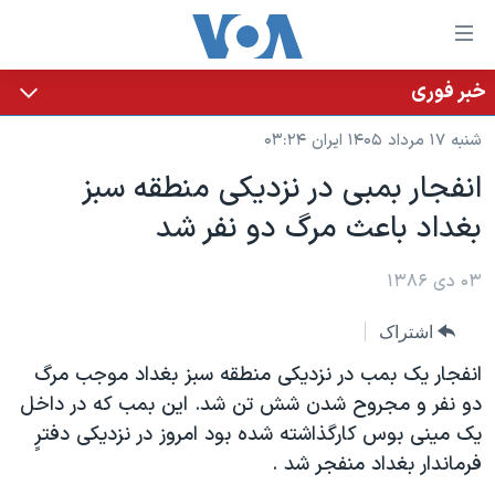
ینکهای
ابل
سترسی
خبر فوری
خانه
هش
شنبه ۱۷ مرداد ۱۴۰۵ ایران ۰۳:۲۴
نسخه سبک وب‌سایت
ه
انفجار بمبی در نزديکی منطقه سبز
حتوای
موضوع ها
بغداد باعث مرگ دو نفر شد
صلی
برنامه های تلویزیونی
ایران
هش
جدول برنامه ها
ه
۰۳ دی ۱۳۸۶
آمریکا
فحه
صفحه‌های ویژه
جهان
اشتراک
صلی
فرکانس‌های صدای آمریکا
ورزشی
جام جهانی ۲۰۲۶
هش
انفجار يک بمب در نزديکی منطقه سبز بغداد موجب مرگ
پخش رادیویی
ه
گزیده‌ها
عملیات خشم حماسی
دو نفر و مجروح شدن شش تن شد. اين بمب که در داخل
ستجو
يک مينی بوس کارگذاشته شده بود امروز در نزديکی دفترٍ
۲۵۰سالگی آمریکا
ویژه برنامه‌ها
یادگیری زبان انگلیسی
فرماندار بغداد منفجر شد .
ویدیوها
بایگانی برنامه‌های تلویزیونی