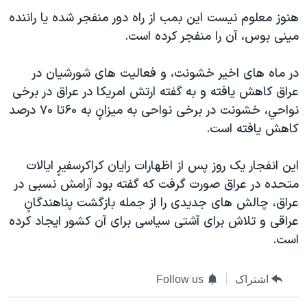
دنبال کنید
مستندها
فرهنگ و زندگی
هنوز معلوم نيست اين بمب از راه دور منفجر شده يا راننده
مينی بوس، آن را منفجر کرده است.
حقوق شهروندی
انتخابات ریاست جمهوری آمریکا ۲۰۲۴
اقتصادی
حمله جمهوری اسلامی به اسرائیل
در ماه های اخير خشونت، و فعاليت های شورشيان در
رمز مهسا
علم و فناوری
عراق کاهش يافته و به گفته ارتش امريکا در عراق در برخی
زبانهای مختلف
نواحي، خشونت در برخی نواحی به ميزانٍ به ۶۰تا ۷۰ درصد
اسرائیل در جنگ
ورزش زنان در ایران
کاهش يافته است.
گالری عکس
اعتراضات زن، زندگی، آزادی
آرشیو پخش زنده
مجموعه مستندهای دادخواهی
اين انفجار يک روز پس از اظهارات رايان کراکرسفيرٍ ايالات
متحده در عراق صورت گرفت که گفته بود آرامش نسبی در
تریبونال مردمی آبان ۹۸
عراق، چالش های جديدی را از جمله بازگشت پناهندگانٍ
دادگاه حمید نوری
عراقی و تلاش برای آشتی سياسی برای آن کشور ايجاد کرده
چهل سال گروگان‌گیری
است.
قانون شفافیت دارائی کادر رهبری ایران
اشتراک
Follow us
اعتراضات مردمی آبان ۹۸