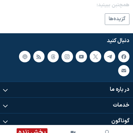
اسرائیل در جنگ
همچنبن ببینید:
نرگس محمدی برنده جایزه نوبل صلح
گزيده‌ها
همایش محافظه‌کاران آمریکا «سی‌پک»
صفحه‌های ویژه
دنبال کنید
سفر پرزیدنت ترامپ به چین
در باره ما
خدمات
گوناگون
پخش زنده