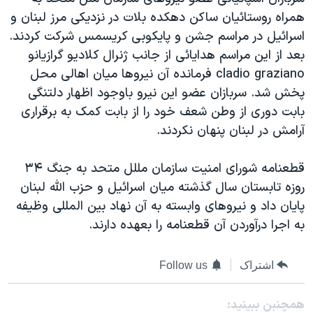
دنبال کنید
مستندها
فرهنگ و زندگی
همراه روستائيان ساکن دهکده بلات در نزديکی مرز لبنان و
اسرائيل در مراسم جشن و پايکوبی کريسمس شرکت کردند.
حقوق شهروندی
انتخابات ریاست جمهوری آمریکا ۲۰۲۴
بعد از اين مراسم هدايائی از جانب ژنرال کلاديو گرازيانو
اقتصادی
حمله جمهوری اسلامی به اسرائیل
cladio graziano فرمانده آن نيروها ميان اهالی محل
رمز مهسا
علم و فناوری
پخش شد. سربازان عضو اين نيرو باوجود اظهار دلتنگی
زبانهای مختلف
بابت دوری از وطن شعف خود را از بابت کمک به برقراری
اسرائیل در جنگ
ورزش زنان در ایران
آرامش در لبنان پنهان نکردند.
گالری عکس
اعتراضات زن، زندگی، آزادی
آرشیو پخش زنده
مجموعه مستندهای دادخواهی
قطعنامه شورای امنيت سازمان مللل متحد به جنگ ۳۴
روزه تابستان سال گذشته ميان اسرائيل و حزب الله لبنان
تریبونال مردمی آبان ۹۸
پايان داد و نيروهای وابسته به آن نهاد بين المللی وظيفه
دادگاه حمید نوری
به اجرا درآوردن آن قطعنامه را بعهده دارند.
چهل سال گروگان‌گیری
اشتراک
Follow us
قانون شفافیت دارائی کادر رهبری ایران
اعتراضات مردمی آبان ۹۸
همچنبن ببینید: