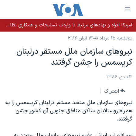
ینکهای
ابل
سترسی
آمریکا افراد و نهادهای مرتبط با واردات تسلیحات و همکاری نظامی کوبا را تحریم کرد
خانه
هش
پنجشنبه ۱۵ مرداد ۱۴۰۵ ایران ۲۱:۱۶
نسخه سبک وب‌سایت
ه
نيروهای سازمان ملل مستقر درلبنان
حتوای
موضوع ها
کريسمس را جشن گرفتند
صلی
برنامه های تلویزیونی
ایران
هش
جدول برنامه ها
ه
۰۳ دی ۱۳۸۶
آمریکا
فحه
صفحه‌های ویژه
جهان
اشتراک
صلی
فرکانس‌های صدای آمریکا
ورزشی
جام جهانی ۲۰۲۶
هش
نيروهای سازمان ملل متحد مستقر درلبنان کريسمس را به
پخش رادیویی
ه
گزیده‌ها
عملیات خشم حماسی
همراه روستائيان ساکن مناطق جنوبی آن کشور جشن
ستجو
گرفتند.
۲۵۰سالگی آمریکا
ویژه برنامه‌ها
یادگیری زبان انگلیسی
ویدیوها
بایگانی برنامه‌های تلویزیونی
سربازان اسپانيائی عضو نيروهای سازمان ملل متحد به