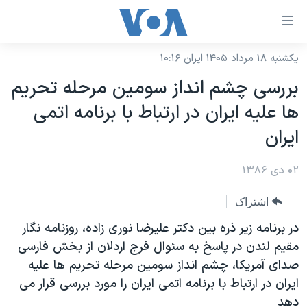
ینکهای
ابل
سترسی
یکشنبه ۱۸ مرداد ۱۴۰۵ ایران ۱۰:۱۶
خانه
هش
بررسی چشم انداز سومين مرحله تحريم
نسخه سبک وب‌سایت
ه
ها عليه ايران در ارتباط با برنامه اتمی
حتوای
موضوع ها
ايران
صلی
برنامه های تلویزیونی
ایران
هش
۰۲ دی ۱۳۸۶
جدول برنامه ها
ه
آمریکا
فحه
صفحه‌های ویژه
جهان
اشتراک
صلی
فرکانس‌های صدای آمریکا
ورزشی
جام جهانی ۲۰۲۶
در برنامه زير ذره بين دکتر عليرضا نوری زاده، روزنامه نگار
هش
پخش رادیویی
مقيم لندن در پاسخ به سئوال فرج اردلان از بخش فارسی
ه
گزیده‌ها
عملیات خشم حماسی
صدای آمريکا، چشم انداز سومين مرحله تحريم ها عليه
ستجو
۲۵۰سالگی آمریکا
ویژه برنامه‌ها
یادگیری زبان انگلیسی
ايران در ارتباط با برنامه اتمی ايران را مورد بررسی قرار می
ویدیوها
بایگانی برنامه‌های تلویزیونی
دهد