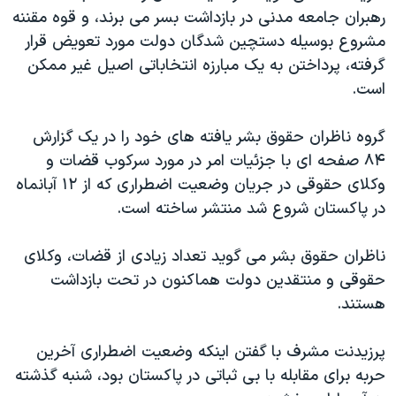
رهبران جامعه مدنی در بازداشت بسر می برند، و قوه مقننه
دنبال کنید
مستندها
فرهنگ و زندگی
مشروع بوسيله دستچين شدگان دولت مورد تعويض قرار
حقوق شهروندی
انتخابات ریاست جمهوری آمریکا ۲۰۲۴
گرفته، پرداختن به يک مبارزه انتخاباتی اصيل غير ممکن
اقتصادی
حمله جمهوری اسلامی به اسرائیل
است.
رمز مهسا
علم و فناوری
زبانهای مختلف
گروه ناظران حقوق بشر يافته های خود را در يک گزارش
اسرائیل در جنگ
ورزش زنان در ایران
۸۴ صفحه ای با جزئيات امر در مورد سرکوب قضات و
گالری عکس
اعتراضات زن، زندگی، آزادی
وکلای حقوقی در جريان وضعيت اضطراری که از ۱۲ آبانماه
در پاکستان شروع شد منتشر ساخته است.
آرشیو پخش زنده
مجموعه مستندهای دادخواهی
تریبونال مردمی آبان ۹۸
ناظران حقوق بشر می گويد تعداد زيادی از قضات، وکلای
دادگاه حمید نوری
حقوقی و منتقدين دولت هماکنون در تحت بازداشت
هستند.
چهل سال گروگان‌گیری
قانون شفافیت دارائی کادر رهبری ایران
پرزيدنت مشرف با گفتن اينکه وضعيت اضطراری آخرين
اعتراضات مردمی آبان ۹۸
حربه برای مقابله با بی ثباتی در پاکستان بود، شنبه گذشته