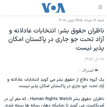
ینکهای
ابل
سترسی
شنبه ۱۷ مرداد ۱۴۰۵ ایران ۲۱:۱۸
خانه
هش
ناظران حقوق بشر: انتخابات عادلانه و
نسخه سبک وب‌سایت
ه
آزاد تحت جو جاری در پاکستان امکان
حتوای
موضوع ها
پذير نيست
صلی
برنامه های تلویزیونی
ایران
هش
۲۸ آذر ۱۳۸۶
جدول برنامه ها
ه
آمریکا
فحه
صفحه‌های ویژه
جهان
اشتراک
صلی
فرکانس‌های صدای آمریکا
ورزشی
جام جهانی ۲۰۲۶
يک گروه دفاع از حقوق بشر می گويد انتخابات عادلانه و
هش
پخش رادیویی
آزاد تحت جو جاری در پاکستان امکان پذير نيست.
ه
گزیده‌ها
عملیات خشم حماسی
ستجو
۲۵۰سالگی آمریکا
ویژه برنامه‌ها
یادگیری زبان انگلیسی
ناظران حقوق بشر Human Rights Watch ، که مقر آن در
ویدیوها
بایگانی برنامه‌های تلویزیونی
آمريکاست، می گويد تا زمانيکه دهان رسانه ها بسته شده،