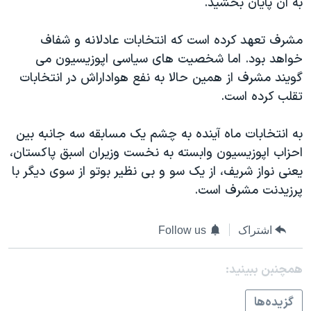
به آن پايان بخشيد.
اسرائیل در جنگ
نرگس محمدی برنده جایزه نوبل صلح
مشرف تعهد کرده است که انتخابات عادلانه و شفاف
همایش محافظه‌کاران آمریکا «سی‌پک»
خواهد بود. اما شخصيت های سياسی اپوزيسيون می
گويند مشرف از همين حالا به نفع هواداراش در انتخابات
صفحه‌های ویژه
تقلب کرده است.
سفر پرزیدنت ترامپ به چین
به انتخابات ماه آينده به چشم يک مسابقه سه جانبه بين
احزاب اپوزيسيون وابسته به نخست وزيران اسبق پاکستان،
يعنی نواز شريف، از يک سو و بی نظير بوتو از سوی ديگر با
پرزيدنت مشرف است.
اشتراک
Follow us
همچنبن ببینید:
گزيده‌ها