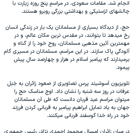
انجام شد. مقامات سعودی، در مراسمِ پنج روزه زيارت با
دنبال کنید
مستندها
فرهنگ و زندگی
چالشهای لژستيکی و بهداشتی بزرگی روبرو هستند.
حقوق شهروندی
انتخابات ریاست جمهوری آمریکا ۲۰۲۴
حج، از ديدگاه بسياری از مسلمانان يک بار در زندگی انسان
اقتصادی
حمله جمهوری اسلامی به اسرائیل
رخ ميدهد تا بتوانند، در مقدس ترين مکان عالم، و در
رمز مهسا
علم و فناوری
مهمترين آئين مذهبی مسلمانان، روح خود را از گناه و
زبانهای مختلف
اسرائیل در جنگ
ورزش زنان در ایران
آلودگی پاک سازند. در اين مراسم، مسلمانان در مسيری گام
برميدارند که پيامبر اسلام در هزار و چهارصد سال پيش
گالری عکس
اعتراضات زن، زندگی، آزادی
پيمود.
آرشیو پخش زنده
مجموعه مستندهای دادخواهی
تریبونال مردمی آبان ۹۸
تلويزيون آسوشيتد پرس تصاويری از صعود زائران به جَبَل
عرفات در روز سه شنبه را نشان داد. اوج مناسک حج را
دادگاه حمید نوری
ميتوان مراسم عيد قربان دانست که طی آن مسلمانان
چهل سال گروگان‌گیری
جهان به ياد تمايل ابراهيم پيامبر به قربانی کردن فرزند
قانون شفافیت دارائی کادر رهبری ایران
خود در راه خدا گوسفند قربانی ميکنند.
اعتراضات مردمی آبان ۹۸
در ميان زائران امسال محمود احمدی نژاد، رئيس جمهوری