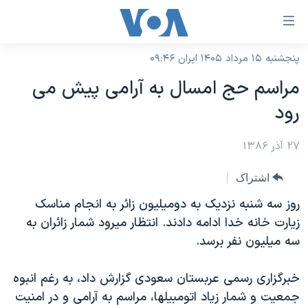
ینکهای
ابل
سترسی
پنجشنبه ۱۵ مرداد ۱۴۰۵ ایران ۰۹:۴۶
خانه
هش
مراسم حج امسال به آرامی پيش می
نسخه سبک وب‌سایت
ه
رود
حتوای
موضوع ها
صلی
۲۷ آذر ۱۳۸۶
برنامه های تلویزیونی
ایران
هش
جدول برنامه ها
ه
آمریکا
اشتراک
فحه
صفحه‌های ویژه
جهان
روز سه شنبه نزديک به دوميليون زائر به انجام مناسک
صلی
فرکانس‌های صدای آمریکا
زيارت خانه خدا ادامه دادند. انتظار ميرود شمار زائران به
ورزشی
جام جهانی ۲۰۲۶
هش
سه ميليون نفر برسد.
پخش رادیویی
ه
گزیده‌ها
عملیات خشم حماسی
ستجو
۲۵۰سالگی آمریکا
ویژه برنامه‌ها
خبرگزاری رسمی عربستان سعودی گزارش داد، به رغم انبوه
یادگیری زبان انگلیسی
جمعيت و شمار زياد اتومبيلها، مراسم به آرامی و در امنيت
ویدیوها
بایگانی برنامه‌های تلویزیونی