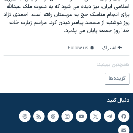
اسرائیل در جنگ
اسلامی ايران، نيز ديده می شود که به دعوت ملک عبدالله
نرگس محمدی برنده جایزه نوبل صلح
برای انجام مناسک حج به عربستان رفته است. احمدی نژاد
روز دوشنبه از مسجد پيامبر ديدن کرد. مراسم زيارت خانه
همایش محافظه‌کاران آمریکا «سی‌پک»
خدا روز جمعه پايان می پذيرد.
صفحه‌های ویژه
سفر پرزیدنت ترامپ به چین
اشتراک
Follow us
همچنبن ببینید:
گزيده‌ها
دنبال کنید