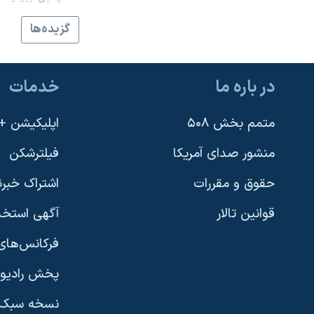
نرگس محمدی برنده جایزه نوبل صلح
گزيده‌ها
همایش محافظه‌کاران آمریکا «سی‌پک»
صفحه‌های ویژه
در باره ما
خدمات
سفر پرزیدنت ترامپ به چین
متمم بخش ۵۰۸
اپلیکیشن +VOA
منشور صدای آمریکا
فیلترشکن
حقوق و مقررات
اشتراک خبرن
قوانین تالار
آگهی استخد
فرکانس‌های 
پخش رادیو
یادگیری زبان انگلیسی
نسخه سبک 