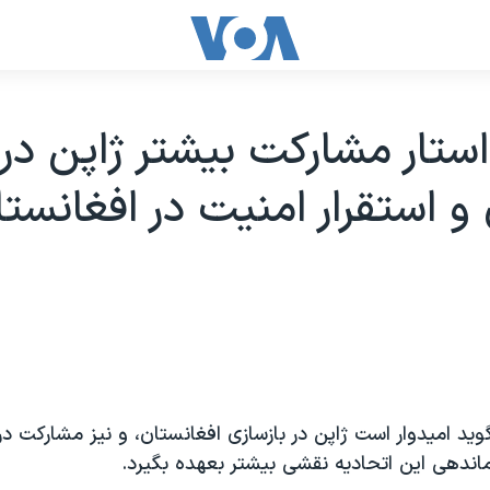
استار مشارکت بيشتر ژاپن در
 و استقرار امنيت در افغانست
گويد اميدوار است ژاپن در بازسازی افغانستان، و نيز مشارکت د
اندهی اين اتحاديه نقشی بيشتر بعهده بگيرد.