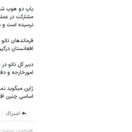
مستندها
فرهنگ و زندگی
ياپ دو هوپ شيف
حقوق شهروندی
انتخابات ریاست جمهوری آمریکا ۲۰۲۴
مشارکت در عملي
اقتصادی
حمله جمهوری اسلامی به اسرائیل
نرسيده است و م
رمز مهسا
علم و فناوری
فرماندهان ناتو 
اسرائیل در جنگ
ورزش زنان در ایران
افغانستان درگي
گالری عکس
اعتراضات زن، زندگی، آزادی
دبير کل ناتو در
آرشیو پخش زنده
مجموعه مستندهای دادخواهی
امورخارجه و دفا
تریبونال مردمی آبان ۹۸
دادگاه حمید نوری
ژاپن ميگويد نمی
اساسی چنين اقد
چهل سال گروگان‌گیری
قانون شفافیت دارائی کادر رهبری ایران
اشتراک
اعتراضات مردمی آبان ۹۸
اسرائیل در جنگ
همچنبن ببینید: