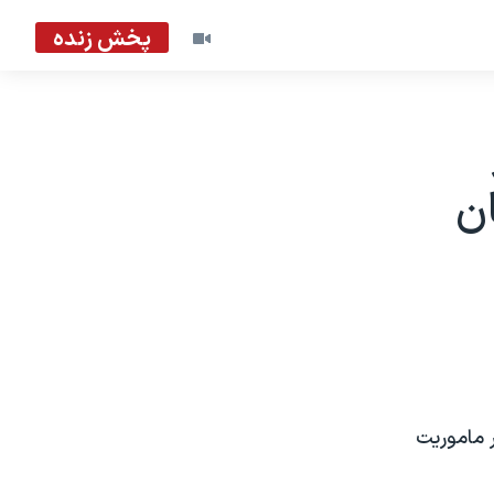
پخش زنده
ان
ر ماموريت