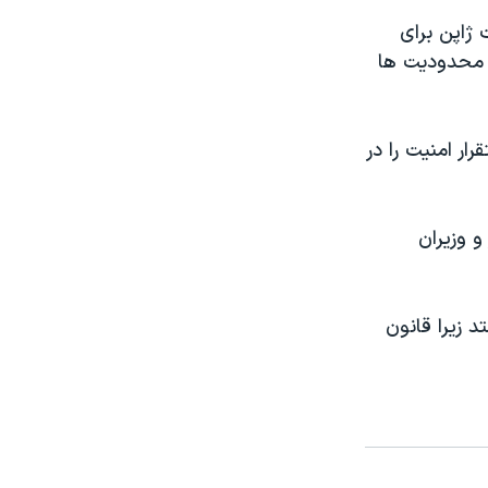
ژاپن برای
ف محدوديت ها
ار امنيت را در
و وزيران
د زيرا قانون