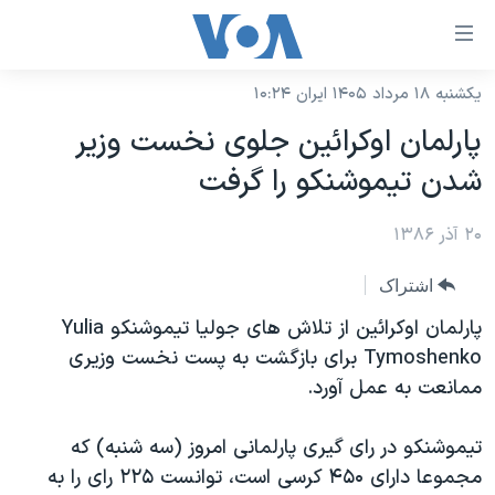
ینکهای
ابل
سترسی
یکشنبه ۱۸ مرداد ۱۴۰۵ ایران ۱۰:۲۴
خانه
هش
پارلمان اوکرائين جلوی نخست وزير
نسخه سبک وب‌سایت
ه
شدن تيموشنکو را گرفت
حتوای
موضوع ها
صلی
۲۰ آذر ۱۳۸۶
برنامه های تلویزیونی
ایران
هش
جدول برنامه ها
ه
آمریکا
اشتراک
فحه
صفحه‌های ویژه
جهان
پارلمان اوکرائين از تلاش های جوليا تيموشنکو Yulia
صلی
فرکانس‌های صدای آمریکا
Tymoshenko برای بازگشت به پست نخست وزيری
ورزشی
جام جهانی ۲۰۲۶
هش
ممانعت به عمل آورد.
پخش رادیویی
ه
گزیده‌ها
عملیات خشم حماسی
ستجو
۲۵۰سالگی آمریکا
ویژه برنامه‌ها
تيموشنکو در رای گيری پارلمانی امروز (سه شنبه) که
یادگیری زبان انگلیسی
مجموعا دارای ۴۵۰ کرسی است، توانست ۲۲۵ رای را به
ویدیوها
بایگانی برنامه‌های تلویزیونی