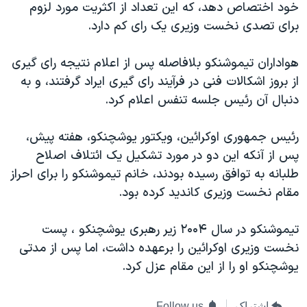
خود اختصاص دهد، که اين تعداد از اکثريت مورد لزوم
دنبال کنید
مستندها
فرهنگ و زندگی
برای تصدی نخست وزيری يک رای کم دارد.
حقوق شهروندی
انتخابات ریاست جمهوری آمریکا ۲۰۲۴
هواداران تيموشنکو بلافاصله پس از اعلام نتيجه رای گيری
اقتصادی
حمله جمهوری اسلامی به اسرائیل
از بروز اشکالات فنی در فرآيند رای گيری ايراد گرفتند، و به
رمز مهسا
علم و فناوری
دنبال آن رئيس جلسه تنفس اعلام کرد.
زبانهای مختلف
اسرائیل در جنگ
ورزش زنان در ایران
رئيس جمهوری اوکرائين، ويکتور يوشچنکو، هفته پيش،
گالری عکس
اعتراضات زن، زندگی، آزادی
پس از آنکه اين دو در مورد تشکيل يک ائتلاف اصلاح
آرشیو پخش زنده
مجموعه مستندهای دادخواهی
طلبانه به توافق رسيده بودند، خانم تيموشنکو را برای احراز
تریبونال مردمی آبان ۹۸
مقام نخست وزيری کانديد کرده بود.
دادگاه حمید نوری
تيموشنکو در سال ۲۰۰۴ زير رهبری يوشچنکو ، پست
چهل سال گروگان‌گیری
نخست وزيری اوکرائين را برعهده داشت، اما پس از مدتی
قانون شفافیت دارائی کادر رهبری ایران
يوشچنکو او را از اين مقام عزل کرد.
اعتراضات مردمی آبان ۹۸
اشتراک
Follow us