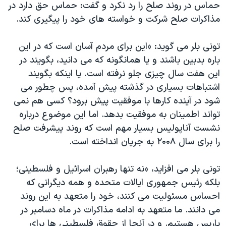
حماس در روند صلح را رد نکرد و گفت: حماس حق دارد در
دنبال کنید
مستندها
فرهنگ و زندگی
مذاکرات صلح شرکت و خواسته های خود را پيگيری کند.
حقوق شهروندی
انتخابات ریاست جمهوری آمریکا ۲۰۲۴
تونی بلر می گويد: «اين برای مردم آسان است که در اين
اقتصادی
حمله جمهوری اسلامی به اسرائیل
باره بدبين باشند و يا همانگونه که می دانيد، بگويند در
رمز مهسا
علم و فناوری
اين هفت سال چيزی جلو نرفته است. يا اينکه بگويند
زبانهای مختلف
اسرائیل در جنگ
ورزش زنان در ایران
اشتباهات بسياری در گذشته پيش آمده، پس چطور می
شود در آينده کارها با موفقيت پيش برود؟ کسی هم نمی
گالری عکس
اعتراضات زن، زندگی، آزادی
تواند اطمينان به موفقيت بدهد. اما اين موضوع درباره
آرشیو پخش زنده
مجموعه مستندهای دادخواهی
نشست آناپوليس بسيار مهم است که روند پيشرفت صلح
تریبونال مردمی آبان ۹۸
را برای سال ۲۰۰۸ به جريان انداخته است.
دادگاه حمید نوری
تونی بلر می افزايد، «نه تنها رهبران اسرائيل و فلسطينی؛
چهل سال گروگان‌گیری
بلکه رئيس جمهوری ايالات متحده و همه ديگرانی که
قانون شفافیت دارائی کادر رهبری ایران
احساس مسئوليت می کنند، خود را متعهد به اين روند
می دانند. ما متعهد به ادامه مذاکرات در ماه دسامبر در
اعتراضات مردمی آبان ۹۸
پاريس هستيم. و در آنجا از حقوق فلسطينی ها برای