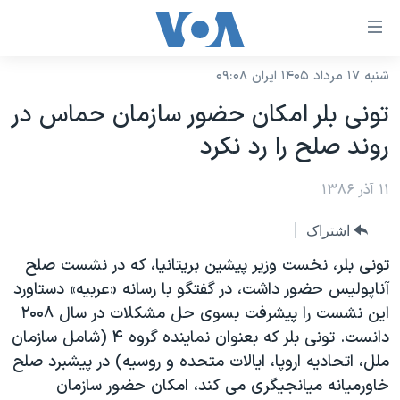
ینکهای
ابل
سترسی
شنبه ۱۷ مرداد ۱۴۰۵ ایران ۰۹:۰۸
خانه
هش
تونی بلر امکان حضور سازمان حماس در
نسخه سبک وب‌سایت
ه
روند صلح را رد نکرد
حتوای
موضوع ها
صلی
۱۱ آذر ۱۳۸۶
برنامه های تلویزیونی
ایران
هش
جدول برنامه ها
ه
آمریکا
اشتراک
فحه
صفحه‌های ویژه
جهان
تونی بلر، نخست وزير پيشين بريتانيا، که در نشست صلح
صلی
فرکانس‌های صدای آمریکا
آناپوليس حضور داشت، در گفتگو با رسانه «عربيه» دستاورد
ورزشی
جام جهانی ۲۰۲۶
هش
اين نشست را پيشرفت بسوی حل مشکلات در سال ۲۰۰۸
پخش رادیویی
ه
گزیده‌ها
عملیات خشم حماسی
دانست. تونی بلر که بعنوان نماينده گروه ۴ (شامل سازمان
ستجو
۲۵۰سالگی آمریکا
ویژه برنامه‌ها
ملل، اتحاديه اروپا، ايالات متحده و روسيه) در پيشبرد صلح
یادگیری زبان انگلیسی
خاورميانه ميانجيگری می کند، امکان حضور سازمان
ویدیوها
بایگانی برنامه‌های تلویزیونی