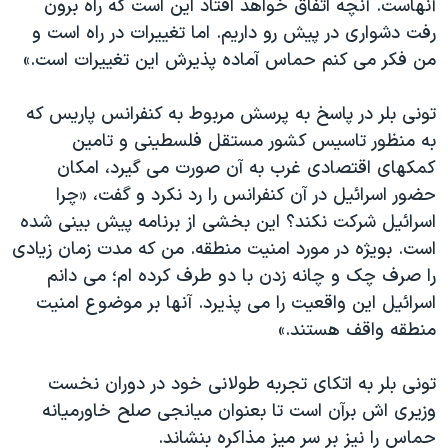
آنهاست. آنچه اتفاق خواهد افتاد اين است که راه برون
رفت دشواری در پيش رو داريم. اما تغييرات در راه است و
من فکر می کنم حماس آماده پذيرش اين تغييرات است.»
تونی بلر در پاسخ به پرسش مربوط به کنفرانس پاريس که
به منظور تاسيس کشور مستقل فلسطينی و تامين
کمکهای اقتصادی غرب به آن صورت می گيرد، امکان
حضور اسرائيل در آن کنفرانس را رد نکرد و گفت، «چرا
اسرائيل شرکت نکند؟ اين بخشی از برنامه پيش بينی شده
است. بويژه در مورد امنيت منطقه. من که مدت زمان زيادی
را صرف چک و چانه زدن با دو طرف کرده ام؛ می دانم
اسرائيل اين واقعيت را می پذيرد. آنها بر موضوع امنيت
منطقه واقف هستند.»
تونی بلر به اتکای تجربه طولانی خود در دوران نخست
وزيری اش برآن است تا بعنوان ميانجی صلح خاورميانه
حماس را نيز بر سر ميز مذاکره بنشاند.