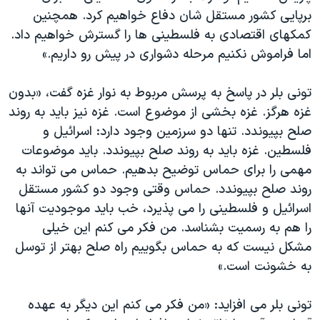
اسرائیل در جنگ
برپايی کشور مستقل شان دفاع خواهيم کرد. همچنين
نرگس محمدی برنده جایزه نوبل صلح
کمکهای اقتصادی به فلسطينی ها را گسترش خواهيم داد.
اما فراموش نکنيم مرحله دشواری در پيش رو داريم.»
همایش محافظه‌کاران آمریکا «سی‌پک»
صفحه‌های ویژه
تونی بلر در پاسخ به پرسش مربوط به نوار غزه گفت، «بدون
سفر پرزیدنت ترامپ به چین
غزه هرگز. غزه بخشی از موضوع است. غزه نيز بايد به روند
صلح بپيوندد. تنها دو سرزمين وجود دارد: اسرائيل و
فلسطين. غزه بايد به روند صلح بپيوندد. بايد موضوعات
مهمی را برای حماس توضيح بدهيم. حماس می تواند به
روند صلح بپيوندد. حماس وقتی وجود دو کشور مستقل
اسرائيل و فلسطينی را می پذيرد، خب بايد موجوديت آنها
را هم به رسميت بشناسد. من فکر می کنم اين خيلی
مشکل نيست که به حماس بگوييم راه صلح بهتر از توسل
به خشونت است.»
تونی بلر می افزايد: «من فکر می کنم اين ديگر به عهده