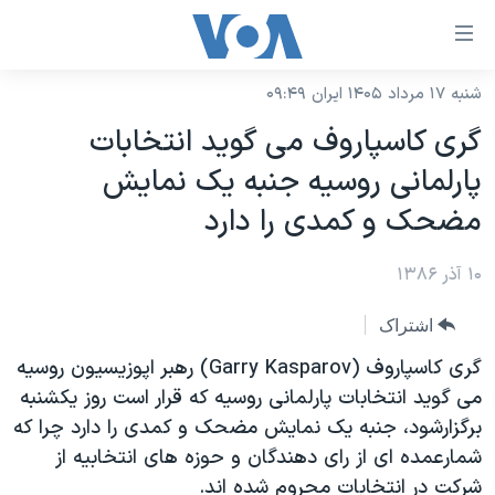
ینکهای
ابل
سترسی
شنبه ۱۷ مرداد ۱۴۰۵ ایران ۰۹:۴۹
خانه
هش
گری کاسپاروف می گويد انتخابات
نسخه سبک وب‌سایت
ه
پارلمانی روسيه جنبه يک نمايش
حتوای
موضوع ها
مضحک و کمدی را دارد
صلی
برنامه های تلویزیونی
ایران
هش
۱۰ آذر ۱۳۸۶
جدول برنامه ها
ه
آمریکا
فحه
صفحه‌های ویژه
جهان
اشتراک
صلی
فرکانس‌های صدای آمریکا
ورزشی
جام جهانی ۲۰۲۶
گری کاسپاروف (Garry Kasparov) رهبر اپوزيسيون روسيه
هش
پخش رادیویی
می گويد انتخابات پارلمانی روسيه که قرار است روز يکشنبه
ه
گزیده‌ها
عملیات خشم حماسی
برگزارشود، جنبه يک نمايش مضحک و کمدی را دارد چرا که
ستجو
۲۵۰سالگی آمریکا
ویژه برنامه‌ها
یادگیری زبان انگلیسی
شمارعمده ای از رای دهندگان و حوزه های انتخابيه از
ویدیوها
بایگانی برنامه‌های تلویزیونی
شرکت در انتخابات محروم شده اند.