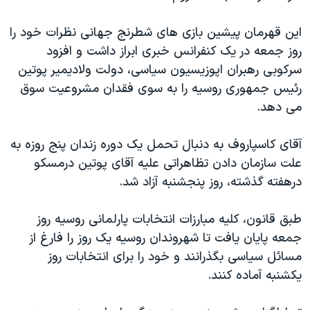
دنبال کنید
مستندها
فرهنگ و زندگی
اين قهرمان پيشين بازی های شطرنج جهانی نظرات خود را
حقوق شهروندی
انتخابات ریاست جمهوری آمریکا ۲۰۲۴
روز جمعه در يک کنفرانس خبری ابراز داشت و افزود
اقتصادی
حمله جمهوری اسلامی به اسرائیل
سرکوبی رهبران اپوزيسيون سياسی، دولت ولاديمير پوتين
رئيس جمهوری روسيه را به سوی فقدان مشروعيت سوق
رمز مهسا
علم و فناوری
زبانهای مختلف
می دهد.
اسرائیل در جنگ
ورزش زنان در ایران
گالری عکس
اعتراضات زن، زندگی، آزادی
آقای کاسپاروف به دنبال تحمل يک دوره زندان پنج روزه به
علت سازمان دادن تظاهراتی عليه آقای پوتين درمسکو
آرشیو پخش زنده
مجموعه مستندهای دادخواهی
درهفته گذشته، روز پنجشنبه آزاد شد.
تریبونال مردمی آبان ۹۸
دادگاه حمید نوری
طبق قانون، کليه مبارزات انتخابات پارلمانی روسيه روز
جمعه پايان يافت تا شهروندان روسيه يک روز را فارغ از
چهل سال گروگان‌گیری
مسائل سياسی بگذرانند و خود را برای انتخابات روز
قانون شفافیت دارائی کادر رهبری ایران
يکشنبه آماده کنند.
اعتراضات مردمی آبان ۹۸