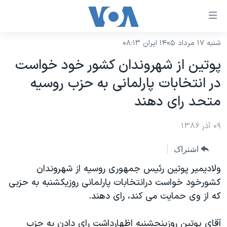
ینکهای
ابل
سترسی
شنبه ۱۷ مرداد ۱۴۰۵ ایران ۰۸:۱۳
خانه
هش
پوتین از شهروندان کشور خود خواست
نسخه سبک وب‌سایت
ه
در انتخابات پارلمانی به حزب روسیه
حتوای
موضوع ها
متحد رای دهند
صلی
برنامه های تلویزیونی
ایران
هش
۰۹ آذر ۱۳۸۶
جدول برنامه ها
ه
آمریکا
فحه
صفحه‌های ویژه
جهان
اشتراک
صلی
فرکانس‌های صدای آمریکا
ورزشی
جام جهانی ۲۰۲۶
ولادیمیر پوتین رئیس جمهوری روسیه از شهروندان
هش
پخش رادیویی
کشورخود خواست درانتخابات پارلمانی روزیکشنبه به حزبی
ه
گزیده‌ها
عملیات خشم حماسی
که از وی حمایت می کند، رای دهند.
ستجو
۲۵۰سالگی آمریکا
ویژه برنامه‌ها
یادگیری زبان انگلیسی
ویدیوها
بایگانی برنامه‌های تلویزیونی
آقای پوتین روزپنجشنبه اظهارداشت رای دادن به حزب