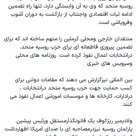
روسیه متحد که وی به آن وابستگی دارد، تنها راه تضمین
دنبال کنید
مستندها
فرهنگ و زندگی
ادامه ثبات اقتصادی واجتناب از بازگشت به دوران آشوب
حقوق شهروندی
انتخابات ریاست جمهوری آمریکا ۲۰۲۴
وفروپاشی است.
اقتصادی
حمله جمهوری اسلامی به اسرائیل
منتقدان خارجی ومحلی کرملین را متهم ساخته اند که برای
رمز مهسا
علم و فناوری
زبانهای مختلف
تضمین پیروزی قاطعانه ای برای حزب روسیه متحد،
اسرائیل در جنگ
ورزش زنان در ایران
درانتخابات اعمال نفوذ کرده است. روزنامه های محلی
گالری عکس
اعتراضات زن، زندگی، آزادی
وسرویس های خبری
آرشیو پخش زنده
مجموعه مستندهای دادخواهی
بین المللی نیزگزارش می دهند که مقامات دولتی برای
تریبونال مردمی آبان ۹۸
کسب حمایت جهت حزب روسیه متحد درانتخابات ،
دادگاه حمید نوری
درادارات، کارخانه ها و موسسات آموزشی اعمال نفوذ می
کنند.
چهل سال گروگان‌گیری
قانون شفافیت دارائی کادر رهبری ایران
ولادیمیر ریژکوف یک قانونگذارمستقل ورئیس پیشین
اعتراضات مردمی آبان ۹۸
پارلمان روسیه نیزدرمصاحبه ای با صدای آمریکا اظهارداشت