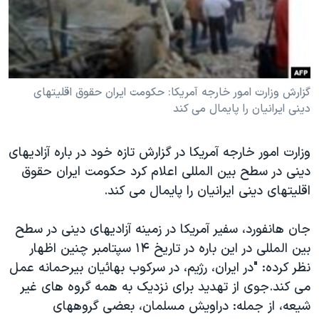
دنبال کنید
مستندها
فرهنگ و زندگی
حقوق شهروندی
انتخابات ریاست جمهوری آمریکا ۲۰۲۴
اقتصادی
حمله جمهوری اسلامی به اسرائیل
گزارش وزارت امور خارجه آمريکا: حکومت ايران حقوق اقليتهای
رمز مهسا
علم و فناوری
دينی ايرانيان را پايمال می کند
زبانهای مختلف
اسرائیل در جنگ
ورزش زنان در ایران
گالری عکس
اعتراضات زن، زندگی، آزادی
وزارت امور خارجه آمریکا در گزارش تازه خود در باره آزادیهای
آرشیو پخش زنده
مجموعه مستندهای دادخواهی
دینی در سطح بین المللی اعلام کرد حکومت ایران حقوق
اقلیتهای دینی ایرانیان را پایمال می کند.
تریبونال مردمی آبان ۹۸
دادگاه حمید نوری
جان هانفورد، سفیر آمریکا در زمینه آزادیهای دینی در سطح
چهل سال گروگان‌گیری
بین المللی در این باره در تاریخ ۱۴ سپتامبر چنین اظهار
نظر کرده: "در ایران، رژیم، در سرکوب بهائیان بیرحمانه عمل
قانون شفافیت دارائی کادر رهبری ایران
می کند.جوی از تهدید برای نزدیک به همه گروه های غیر
اعتراضات مردمی آبان ۹۸
شیعه، از جمله: دراویش مسلمان، بعضی گروههای