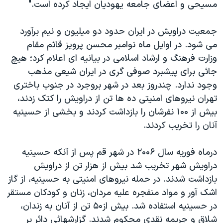
اسرائیل در جنگ
مسیحی و اعضای جامعه یهودیان ایجاد کرده است."
نرگس محمدی برنده جایزه نوبل صلح
جمعیت دراویش در ایران حدود دو میلیون و نیم برآورد
همایش محافظه‌کاران آمریکا «سی‌پک»
می شود. در اوایل ماه نوامبر محسن پرویز قائم مقام
صفحه‌های ویژه
وزارت فرهنگ و ارشاد اسلامی در بیانیه ای اعلام کرد؛ هیچ
جائی برای پیشبرد صوفی گری در ایران شیعی مذهب
سفر پرزیدنت ترامپ به چین
وجود ندارد. چندروز بعد در شهر بروجرد در جنوب باختری
تهران نیروهای امنیتی ده ها تن از دراویش را کتک زدند،
بیش از ۱۰۰ نفرشان را بازداشت کردند و بخشی از حسینیه
آنان را تخریب کردند.
درماه فوریه سال ۲۰۰۶ در شهر قم پس از آنکه حسینیه
دراویش شهر تخریب شد بیش از هزار تن از دراویش
بازداشت شدند. در حمله نیروهای امنیتی به حسینیه، از گاز
اشک آور و مواد منفجره علیه مردان، زنان و کودکان مستقر
در حسینیه استفاده شد. بیش از۵۰ تن از آنان به زندان،
شلاق و جریمه نقدی محکوم شدند. گزارشهائی دائر بر