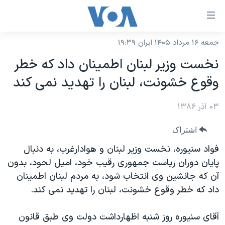
ینکهای
ابل
سترسی
جمعه ۱۶ مرداد ۱۴۰۵ ایران ۱۹:۳۹
خانه
هش
نخست وزير لبنان اطمينان داد که خطر
نسخه سبک وب‌سایت
ه
وقوع خشونت، لبنان را تهديد نمی کند
حتوای
موضوع ها
صلی
۰۳ آذر ۱۳۸۶
برنامه های تلویزیونی
ایران
هش
جدول برنامه ها
ه
آمریکا
اشتراک
فحه
صفحه‌های ویژه
جهان
فواد سنيوره، نخست وزير لبنان و هوادارغرب، به دنبال
صلی
فرکانس‌های صدای آمریکا
پايان دوران رياست جمهوری رقيب خود، اميل لحود، بدون
ورزشی
جام جهانی ۲۰۲۶
هش
آن که جانشين وی انتخاب شود، به مردم لبنان اطمينان
پخش رادیویی
ه
گزیده‌ها
عملیات خشم حماسی
داد که خطر وقوع خشونت، لبنان را تهديد نمی کند.
ستجو
۲۵۰سالگی آمریکا
ویژه برنامه‌ها
یادگیری زبان انگلیسی
آقای سنيوره روز شنبه اظهارداشت دولت وی طبق قانون
ویدیوها
بایگانی برنامه‌های تلویزیونی