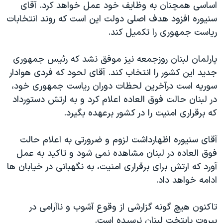
اساسی همچنان به وظايف خود عمل خواهد کرد. آقای
دنبال کنید
مستندها
فرهنگ و زندگی
سنيوره افزود هدف اصلی دولت اين است که روند انتخابات
حقوق شهروندی
انتخابات ریاست جمهوری آمریکا ۲۰۲۴
رياست جمهوری را تکميل کند.
اقتصادی
حمله جمهوری اسلامی به اسرائیل
پارلمان لبنان روزجمعه نيز موفق نشد که رئيس جمهوری
رمز مهسا
علم و فناوری
جديد اين کشور را انتخاب کند. آقای لحود که فردی هوادار
زبانهای مختلف
اسرائیل در جنگ
ورزش زنان در ایران
سوريه است درآخرين لحظات دوران رياست جمهوری خود،
در لبنان حالت فوق العاده اعلام کرد و به ارتش دستورداد
گالری عکس
اعتراضات زن، زندگی، آزادی
که برقراری امنيت را در کشور برعهده بگيرد.
آرشیو پخش زنده
مجموعه مستندهای دادخواهی
تریبونال مردمی آبان ۹۸
آقای سنيوره اظهارداشت لزوم و ضرورتی به اعلام حالت
فوق العاده در لبنان مشاهده نمی شود و تاکيد به عمل
دادگاه حمید نوری
آورد که ارتش برای برقراری امنيت، به نگهبانی در خيابان ها
چهل سال گروگان‌گیری
ادامه خواهد داد.
قانون شفافیت دارائی کادر رهبری ایران
تاکنون هيچ گونه گزارشی از وقوع آشوب و ناآرامی در
اعتراضات مردمی آبان ۹۸
بيروت پايتخت لبنان نرسيده است.