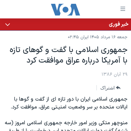
ینکهای
ابل
سترسی
خبر فوری
خانه
هش
جمعه ۱۶ مرداد ۱۴۰۵ ایران ۰۲:۴۵
نسخه سبک وب‌سایت
ه
جمهوری اسلامی با گفت و گوهای تازه
حتوای
موضوع ها
با آمريکا درباره عراق موافقت کرد
صلی
برنامه های تلویزیونی
ایران
هش
جدول برنامه ها
ه
۲۹ آبان ۱۳۸۶
آمریکا
فحه
صفحه‌های ویژه
جهان
اشتراک
صلی
فرکانس‌های صدای آمریکا
ورزشی
جام جهانی ۲۰۲۶
هش
جمهوری اسلامی ايران با دور تازه ای از گفت و گوها با
پخش رادیویی
ه
گزیده‌ها
عملیات خشم حماسی
ايالات متحده بر سر وضعيت امنيـتی عراق، موافقت کرد.
ستجو
۲۵۰سالگی آمریکا
ویژه برنامه‌ها
یادگیری زبان انگلیسی
منوچهر متکی وزير امور خارجه جمهوری اسلامی امروز (سه
ویدیوها
بایگانی برنامه‌های تلویزیونی
شنبه) گفت دولت ايالات متحده اين درخواست را از طريق