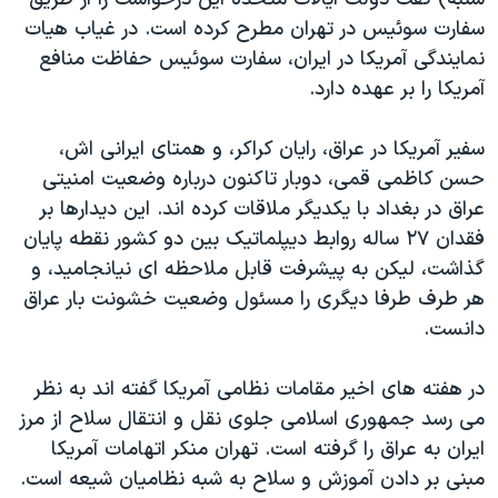
دنبال کنید
مستندها
فرهنگ و زندگی
سفارت سوئيس در تهران مطرح کرده است. در غياب هيات
نمايندگی آمريکا در ايران، سفارت سوئيس حفاظت منافع
حقوق شهروندی
انتخابات ریاست جمهوری آمریکا ۲۰۲۴
آمريکا را بر عهده دارد.
اقتصادی
حمله جمهوری اسلامی به اسرائیل
رمز مهسا
علم و فناوری
سفير آمريکا در عراق، رايان کراکر، و همتای ايرانی اش،
زبانهای مختلف
حسن کاظمی قمی، دوبار تاکنون درباره وضعيت امنيتی
اسرائیل در جنگ
ورزش زنان در ایران
عراق در بغداد با يکديگر ملاقات کرده اند. اين ديدارها بر
گالری عکس
اعتراضات زن، زندگی، آزادی
فقدان ۲۷ ساله روابط ديپلماتيک بين دو کشور نقطه پايان
آرشیو پخش زنده
مجموعه مستندهای دادخواهی
گذاشت، ليکن به پيشرفت قابل ملاحظه ای نيانجاميد، و
هر طرف طرفا ديگری را مسئول وضعيت خشونت بار عراق
تریبونال مردمی آبان ۹۸
دانست.
دادگاه حمید نوری
چهل سال گروگان‌گیری
در هفته های اخير مقامات نظامی آمريکا گفته اند به نظر
می رسد جمهوری اسلامی جلوی نقل و انتقال سلاح از مرز
قانون شفافیت دارائی کادر رهبری ایران
ايران به عراق را گرفته است. تهران منکر اتهامات آمريکا
اعتراضات مردمی آبان ۹۸
مبنی بر دادن آموزش و سلاح به شبه نظاميان شيعه است.