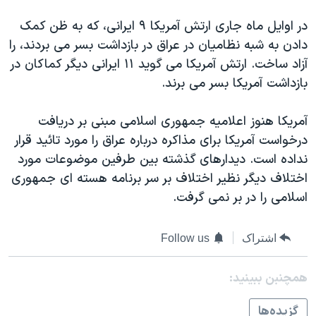
اسرائیل در جنگ
در اوايل ماه جاری ارتش آمريکا ۹ ايرانی، که به ظن کمک
نرگس محمدی برنده جایزه نوبل صلح
دادن به شبه نظاميان در عراق در بازداشت بسر می بردند، را
همایش محافظه‌کاران آمریکا «سی‌پک»
آزاد ساخت. ارتش آمريکا می گويد ۱۱ ايرانی ديگر کماکان در
صفحه‌های ویژه
بازداشت آمريکا بسر می برند.
سفر پرزیدنت ترامپ به چین
آمريکا هنوز اعلاميه جمهوری اسلامی مبنی بر دريافت
درخواست آمريکا برای مذاکره درباره عراق را مورد تائيد قرار
نداده است. ديدارهای گذشته بين طرفين موضوعات مورد
اختلاف ديگر نظير اختلاف بر سر برنامه هسته ای جمهوری
اسلامی را در بر نمی گرفت.
اشتراک
Follow us
همچنبن ببینید:
گزيده‌ها