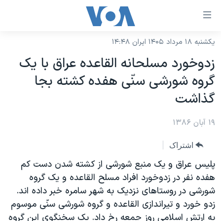
ینکهای
ابل
سترسی
یکشنبه ۱۸ مرداد ۱۴۰۵ ایران ۱۴:۴۸
خانه
هش
زدوخورد مسلحانه القاعده عراق با يک
نسخه سبک وب‌سایت
ه
گروه شورشی سنّی هفده کشته بجا
حتوای
موضوع ها
گذاشت
صلی
برنامه های تلویزیونی
ایران
هش
۱۹ آبان ۱۳۸۶
جدول برنامه ها
ه
آمریکا
فحه
صفحه‌های ویژه
جهان
اشتراک
صلی
فرکانس‌های صدای آمریکا
ورزشی
جام جهانی ۲۰۲۶
پليس عراق و يک منبع شورشی از کشته شدن دست کم
هش
پخش رادیویی
هفده نفر در زدوخورد افراد مسلح القاعده و يک گروه
ه
گزیده‌ها
عملیات خشم حماسی
شورشی در روستاهای نزديک به شهر سامره خبر داده اند.
ستجو
۲۵۰سالگی آمریکا
ویژه برنامه‌ها
یادگیری زبان انگلیسی
زدو خورد و تيراندازی القاعده و گروه شورشی سنّی موسوم
ویدیوها
بایگانی برنامه‌های تلویزیونی
به ارتش اسلامی روز جمعه رخ داد. يک سخنگوی اين گروه