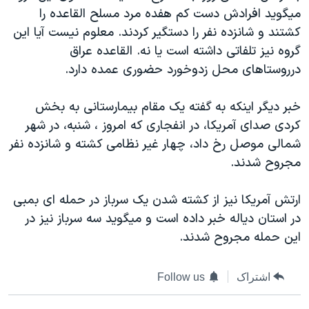
ميگويد افرادش دست کم هفده مرد مسلح القاعده را
دنبال کنید
مستندها
فرهنگ و زندگی
کشتند و شانزده نفر را دستگير کردند. معلوم نيست آيا اين
حقوق شهروندی
انتخابات ریاست جمهوری آمریکا ۲۰۲۴
گروه نيز تلفاتی داشته است يا نه. القاعده عراق
اقتصادی
حمله جمهوری اسلامی به اسرائیل
درروستاهای محل زدوخورد حضوری عمده دارد.
رمز مهسا
علم و فناوری
زبانهای مختلف
خبر ديگر اينکه به گفته يک مقام بيمارستانی به بخش
اسرائیل در جنگ
ورزش زنان در ایران
کردی صدای آمريکا، در انفجاری که امروز ، شنبه، در شهر
گالری عکس
اعتراضات زن، زندگی، آزادی
شمالی موصل رخ داد، چهار غير نظامی کشته و شانزده نفر
مجروح شدند.
آرشیو پخش زنده
مجموعه مستندهای دادخواهی
تریبونال مردمی آبان ۹۸
ارتش آمريکا نيز از کشته شدن يک سرباز در حمله ای بمبی
دادگاه حمید نوری
در استان دياله خبر داده است و ميگويد سه سرباز نيز در
اين حمله مجروح شدند.
چهل سال گروگان‌گیری
قانون شفافیت دارائی کادر رهبری ایران
اشتراک
Follow us
اعتراضات مردمی آبان ۹۸