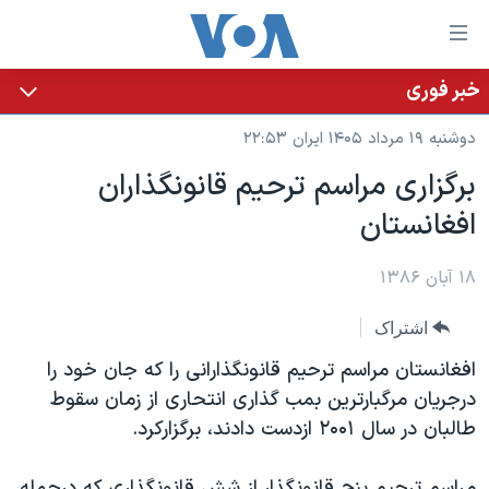
ینکهای
ابل
سترسی
خبر فوری
خانه
هش
دوشنبه ۱۹ مرداد ۱۴۰۵ ایران ۲۲:۵۳
نسخه سبک وب‌سایت
ه
برگزاری مراسم ترحیم قانونگذاران
حتوای
موضوع ها
افغانستان
صلی
برنامه های تلویزیونی
ایران
هش
جدول برنامه ها
ه
۱۸ آبان ۱۳۸۶
آمریکا
فحه
صفحه‌های ویژه
جهان
اشتراک
صلی
فرکانس‌های صدای آمریکا
ورزشی
جام جهانی ۲۰۲۶
هش
افغانستان مراسم ترحیم قانونگذارانی را که جان خود را
پخش رادیویی
ه
گزیده‌ها
عملیات خشم حماسی
درجریان مرگبارترین بمب گذاری انتحاری از زمان سقوط
ستجو
طالبان در سال ۲۰۰۱ ازدست دادند، برگزارکرد.
۲۵۰سالگی آمریکا
ویژه برنامه‌ها
یادگیری زبان انگلیسی
ویدیوها
بایگانی برنامه‌های تلویزیونی
مراسم ترحیم پنج قانونگذار از شش قانونگذاری که درحمله