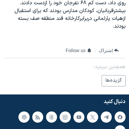
اسرائیل در جنگ
روی داد، دست کم ۶۸ نفرجان خود را ازدست دادند.
بیشترقربانیان، کودکان مدارس بودند که برای استقبال
نرگس محمدی برنده جایزه نوبل صلح
ازهیات پارلمانی دربرابرکارخانه قند منطقه صف بسته
همایش محافظه‌کاران آمریکا «سی‌پک»
بودند.
صفحه‌های ویژه
سفر پرزیدنت ترامپ به چین
اشتراک
Follow us
همچنبن ببینید:
گزيده‌ها
دنبال کنید