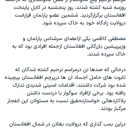
دنبال کنید
مستندها
فرهنگ و زندگی
روزسه شنبه کشته شدند، روز پنجشنبه در کابل پایتخت
افغانستان برگزارگردید. ششمین عضو پارلمان قراراست
حقوق شهروندی
انتخابات ریاست جمهوری آمریکا ۲۰۲۴
درولایت زادگاه خود به خاک سپرده شود.
اقتصادی
حمله جمهوری اسلامی به اسرائیل
رمز مهسا
علم و فناوری
مصطفی کاظمی یکی ازاعضای سرشناس پارلمان و
زبانهای مختلف
وزیرپیشین بازرگانی افغانستان ازجمله افرادی بود که به
اسرائیل در جنگ
ورزش زنان در ایران
خاک سپرده شدند.
گالری عکس
اعتراضات زن، زندگی، آزادی
آرشیو پخش زنده
مجموعه مستندهای دادخواهی
درحالی که صدها تن درمراسم ترحیم کشته شدگان که
تابوت های حامل اجساد آن ها درپرچم افغانستان پیچیده
تریبونال مردمی آبان ۹۸
شده بود شرکت داشتند، اقدامات امنیتی شدیدی تدارک
دادگاه حمید نوری
یافته بود. برخی ازافراد سوگوار با دردست داشتن
چهل سال گروگان‌گیری
پلاکاردهائی خواستارتحقیق نسبت به مسئولان این انفجار
مرگبار بودند.
قانون شفافیت دارائی کادر رهبری ایران
اعتراضات مردمی آبان ۹۸
دراین بمب گذاری که درولایت بغلان در شمال افغانستان