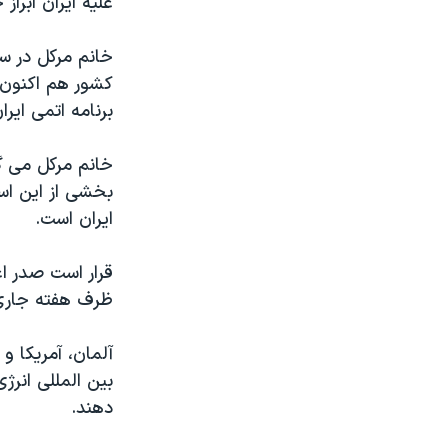
عليه ايران ابراز
مستندها
فرهنگ و زندگی
حقوق شهروندی
انتخابات ریاست جمهوری آمریکا ۲۰۲۴
خانم مرکل در س
اقتصادی
حمله جمهوری اسلامی به اسرائیل
کشور هم اکنون 
برنامه اتمی اير
رمز مهسا
علم و فناوری
اسرائیل در جنگ
ورزش زنان در ایران
خانم مرکل می گ
گالری عکس
اعتراضات زن، زندگی، آزادی
بخشی از اين اس
ايران است.
آرشیو پخش زنده
مجموعه مستندهای دادخواهی
تریبونال مردمی آبان ۹۸
قرار است صدر اع
دادگاه حمید نوری
ظرف هفته جاری 
چهل سال گروگان‌گیری
آلمان، آمريکا و
قانون شفافیت دارائی کادر رهبری ایران
بين المللی انرژ
اعتراضات مردمی آبان ۹۸
دهند.
اسرائیل در جنگ