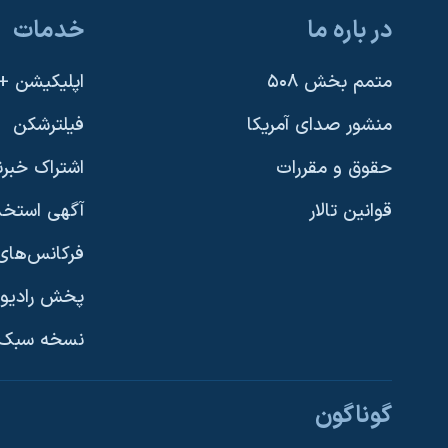
در باره ما
خدمات
متمم بخش ۵۰۸
اپلیکیشن +VOA
منشور صدای آمریکا
فیلترشکن
حقوق و مقررات
اشتراک خبرن
قوانین تالار
آگهی استخد
فرکانس‌های 
پخش رادیو
یادگیری زبان انگلیسی
نسخه سبک 
دنبال کنید
گوناگون