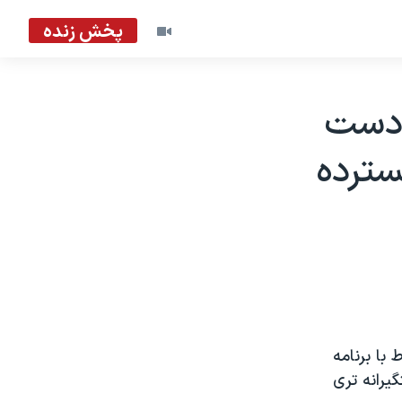
پخش زنده
 دست
سترده
 با برنامه
يرانه تری