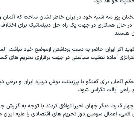
 حمايت خواهد کرد.
خنان روز سه شنبه خود در برلن خاطر نشان ساخت که آلمان و
در حال همکاری در جهت يک راه حل ديپلماتيک برای اختلاف 
ان هستند.
ويد اگر ايران حاضر به دست برداشتن ازموضع خود نباشد، آلما
تراتژی آماده تعقيب سياستی در جهت برقراری تحريم های گست
ظم آلمان برای گفتگو با پرزيدنت بوش درباره ايران و برخی دي
راهی ايالت تگزاس شود.
 چهار قدرت ديگر جهان اخيرا توافق کردند با توجه به گزارش ج
ی اتمی، اِعمال سومين دور تحريم های اقتصادی را عليه ايران م