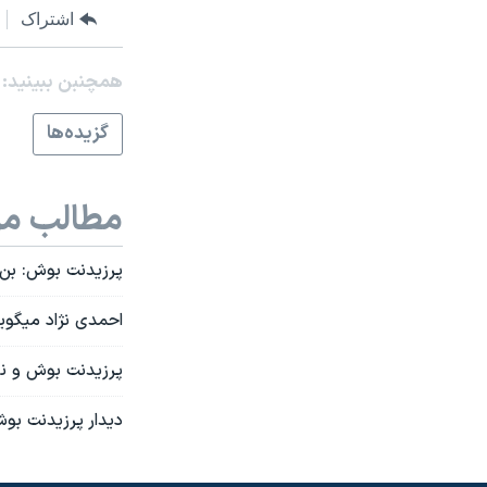
اشتراک
نرگس محمدی برنده جایزه نوبل صلح
همایش محافظه‌کاران آمریکا «سی‌پک»
همچنبن ببینید:
صفحه‌های ویژه
گزيده‌ها
سفر پرزیدنت ترامپ به چین
مطالب مر
پرزیدنت بوش: بن ب
احمدی نژاد ميگوي
پرزيدنت بوش و ني
ديدار پرزيدنت بوش