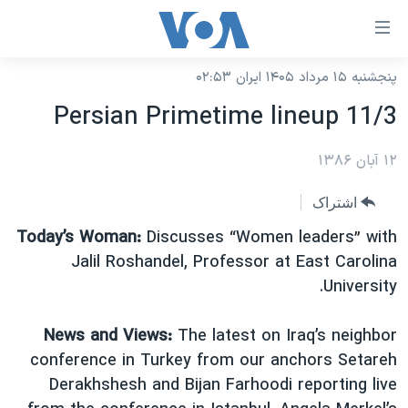
ینکهای
ابل
سترسی
پنجشنبه ۱۵ مرداد ۱۴۰۵ ایران ۰۲:۵۳
خانه
هش
Persian Primetime lineup 11/3
نسخه سبک وب‌سایت
ه
حتوای
۱۲ آبان ۱۳۸۶
موضوع ها
صلی
برنامه های تلویزیونی
ایران
اشتراک
هش
جدول برنامه ها
ه
آمریکا
Today’s Woman:
Discusses “Women leaders” with
فحه
صفحه‌های ویژه
Jalil Roshandel, Professor at East Carolina
جهان
صلی
University.
فرکانس‌های صدای آمریکا
ورزشی
جام جهانی ۲۰۲۶
هش
پخش رادیویی
ه
گزیده‌ها
عملیات خشم حماسی
News and Views:
The latest on Iraq’s neighbor
ستجو
conference in Turkey from our anchors Setareh
۲۵۰سالگی آمریکا
ویژه برنامه‌ها
یادگیری زبان انگلیسی
Derakhshesh and Bijan Farhoodi reporting live
ویدیوها
بایگانی برنامه‌های تلویزیونی