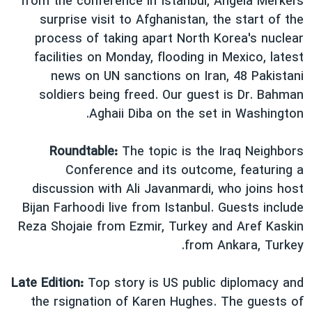
from the conference in Istanbul, Angela Merkel’s
دنبال کنید
مستندها
فرهنگ و زندگی
surprise visit to Afghanistan, the start of the
process of taking apart North Korea's nuclear
حقوق شهروندی
انتخابات ریاست جمهوری آمریکا ۲۰۲۴
facilities on Monday, flooding in Mexico, latest
اقتصادی
حمله جمهوری اسلامی به اسرائیل
news on UN sanctions on Iran, 48 Pakistani
رمز مهسا
علم و فناوری
soldiers being freed. Our guest is Dr. Bahman
زبانهای مختلف
Aghaii Diba on the set in Washington.
اسرائیل در جنگ
ورزش زنان در ایران
گالری عکس
اعتراضات زن، زندگی، آزادی
Roundtable:
The topic is the Iraq Neighbors
آرشیو پخش زنده
مجموعه مستندهای دادخواهی
Conference and its outcome, featuring a
discussion with Ali Javanmardi, who joins host
تریبونال مردمی آبان ۹۸
Bijan Farhoodi live from Istanbul. Guests include
دادگاه حمید نوری
Reza Shojaie from Ezmir, Turkey and Aref Kaskin
چهل سال گروگان‌گیری
from Ankara, Turkey.
قانون شفافیت دارائی کادر رهبری ایران
Late Edition:
Top story is US public diplomacy and
اعتراضات مردمی آبان ۹۸
the rsignation of Karen Hughes. The guests of