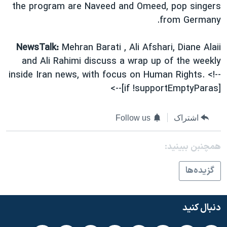
اسرائیل در جنگ
the program are Naveed and Omeed, pop singers
from Germany.
نرگس محمدی برنده جایزه نوبل صلح
همایش محافظه‌کاران آمریکا «سی‌پک»
NewsTalk:
Mehran Barati , Ali Afshari, Diane Alaii
صفحه‌های ویژه
and Ali Rahimi discuss a wrap up of the weekly
inside Iran news, with focus on Human Rights. <!--
سفر پرزیدنت ترامپ به چین
[if !supportEmptyParas]-->
اشتراک
Follow us
همچنبن ببینید:
گزيده‌ها
دنبال کنید