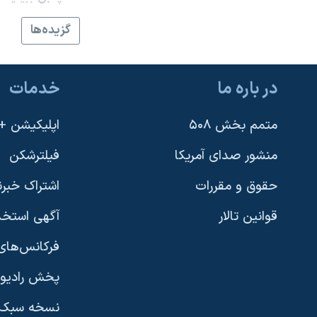
نرگس محمدی برنده جایزه نوبل صلح
گزيده‌ها
همایش محافظه‌کاران آمریکا «سی‌پک»
صفحه‌های ویژه
در باره ما
خدمات
سفر پرزیدنت ترامپ به چین
متمم بخش ۵۰۸
اپلیکیشن +VOA
منشور صدای آمریکا
فیلترشکن
حقوق و مقررات
اشتراک خبرن
قوانین تالار
آگهی استخد
فرکانس‌های 
پخش رادیو
یادگیری زبان انگلیسی
نسخه سبک 