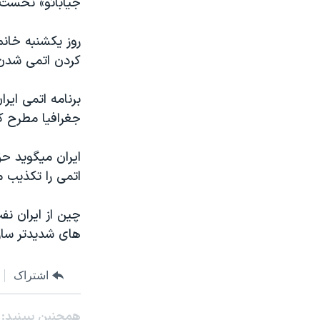
جيابائو» نخست و
مستندها
فرهنگ و زندگی
حقوق شهروندی
انتخابات ریاست جمهوری آمریکا ۲۰۲۴
روز يکشنبه خان
اقتصادی
حمله جمهوری اسلامی به اسرائیل
کردن اتمی شدن 
رمز مهسا
علم و فناوری
اسرائیل در جنگ
ورزش زنان در ایران
جغرافيا مطرح ک
گالری عکس
اعتراضات زن، زندگی، آزادی
ايران ميگويد ح
آرشیو پخش زنده
مجموعه مستندهای دادخواهی
اتمی را تکذيب م
تریبونال مردمی آبان ۹۸
دادگاه حمید نوری
چين از ايران نف
های شديدتر ساز
چهل سال گروگان‌گیری
قانون شفافیت دارائی کادر رهبری ایران
اشتراک
اعتراضات مردمی آبان ۹۸
اسرائیل در جنگ
همچنبن ببینید: