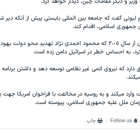
زير و ديگر مقامات چين، ديدار خواهد کرد.
م ليونی گفت که جامعه بين المللی بايستی پيش از آنکه دير ش
جمهوری اسلامی، اقدام کند.
برنامه اتمی ايران از سال ٢٠٠٥ که محمود احمدی نژاد تهديدِ محو دولت
رد، به احساس خطر در اسرائيل دامن زده است.
ق دارد که نيروی اتمی غير نظامی توسعه دهد و داشتن برنامه 
يکند.
ت وارد ميکند و به روسيه در مخالفت با فراخوان آمريکا جهت ب
مان ملل عليه جمهوری اسلامی، پيوسته است.
Follow us
چاپ