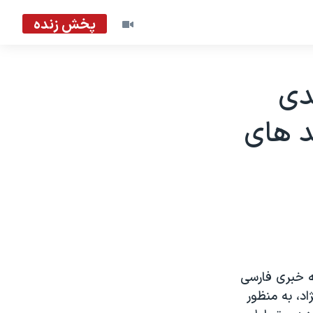
پخش زنده
دی
د های
که خبری فارسی
د، به منظور