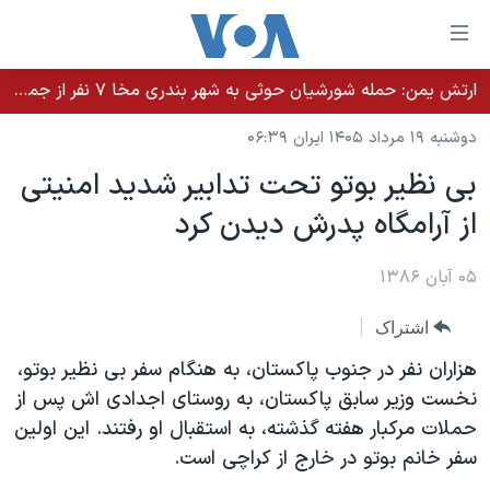
ینکهای
ابل
سترسی
ارتش یمن: حمله شورشیان حوثی به شهر بندری مخا ۷ نفر از جمله غیرنظامیان را کشت
خانه
هش
دوشنبه ۱۹ مرداد ۱۴۰۵ ایران ۰۶:۳۹
نسخه سبک وب‌سایت
ه
بی نظير بوتو تحت تدابير شديد امنيتی
حتوای
موضوع ها
از آرامگاه پدرش ديدن کرد
صلی
برنامه های تلویزیونی
ایران
هش
جدول برنامه ها
ه
۰۵ آبان ۱۳۸۶
آمریکا
فحه
صفحه‌های ویژه
جهان
اشتراک
صلی
فرکانس‌های صدای آمریکا
ورزشی
جام جهانی ۲۰۲۶
هش
هزاران نفر در جنوب پاکستان، به هنگام سفر بی نظير بوتو،
پخش رادیویی
ه
گزیده‌ها
عملیات خشم حماسی
نخست وزير سابق پاکستان، به روستای اجدادی اش پس از
ستجو
حملات مرکبار هفته گذشته، به استقبال او رفتند. اين اولين
۲۵۰سالگی آمریکا
ویژه برنامه‌ها
یادگیری زبان انگلیسی
سفر خانم بوتو در خارج از کراچی است.
ویدیوها
بایگانی برنامه‌های تلویزیونی