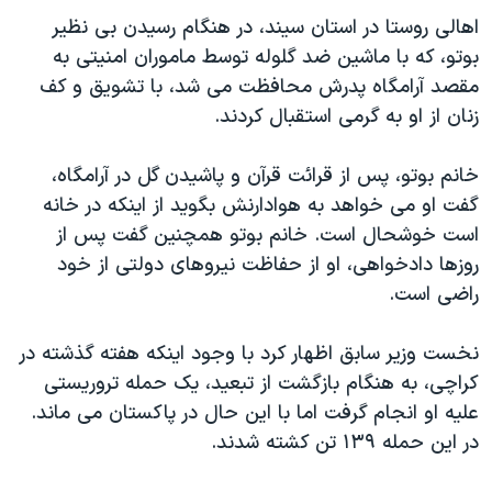
دنبال کنید
مستندها
فرهنگ و زندگی
اهالی روستا در استان سيند، در هنگام رسيدن بی نظير
بوتو، که با ماشين ضد گلوله توسط ماموران امنيتی به
حقوق شهروندی
انتخابات ریاست جمهوری آمریکا ۲۰۲۴
مقصد آرامگاه پدرش محافظت می شد، با تشويق و کف
اقتصادی
حمله جمهوری اسلامی به اسرائیل
زنان از او به گرمی استقبال کردند.
رمز مهسا
علم و فناوری
زبانهای مختلف
خانم بوتو، پس از قرائت قرآن و پاشيدن گل در آرامگاه،
اسرائیل در جنگ
ورزش زنان در ایران
گفت او می خواهد به هوادارنش بگويد از اينکه در خانه
گالری عکس
اعتراضات زن، زندگی، آزادی
است خوشحال است. خانم بوتو همچنين گفت پس از
آرشیو پخش زنده
مجموعه مستندهای دادخواهی
روزها دادخواهی، او از حفاظت نيروهای دولتی از خود
راضی است.
تریبونال مردمی آبان ۹۸
دادگاه حمید نوری
نخست وزير سابق اظهار کرد با وجود اينکه هفته گذشته در
چهل سال گروگان‌گیری
کراچی، به هنگام بازگشت از تبعيد، يک حمله تروريستی
عليه او انجام گرفت اما با اين حال در پاکستان می ماند.
قانون شفافیت دارائی کادر رهبری ایران
در اين حمله ۱۳۹ تن کشته شدند.
اعتراضات مردمی آبان ۹۸