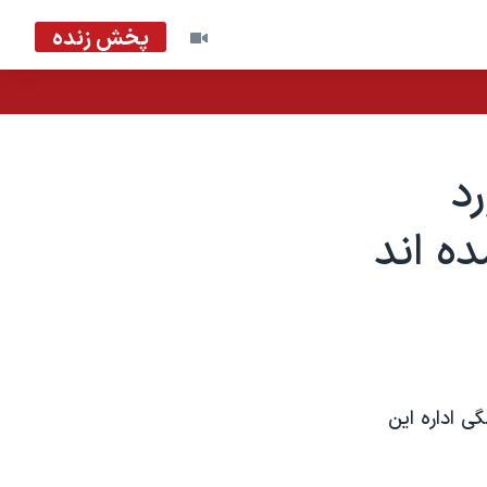
پخش زنده
رد
ه اند
ی اداره اين