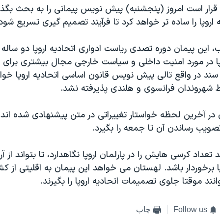
يی قرار است امروز (پنجشنبه) پيش نويس پيمانی را به بحث بگذا
 اروپا را ساده تر خواهد کرد تا فرآيند تصميم گيری تسريع شود
اين پيمان دوره تصدی رياست ادواری اتحاديه اروپا دو ساله 
پا در مورد امنيت داخلی و سياست خارجی مجال بيشتری برای ا
سند در واقع تالی پيش نويس قانون اساسی اتحاديه اروپا خواه
ن در آخرين لحظه خواستار تغييراتی در متن پيشنهادی شده اند 
صويب رساندن آن تا جمعه را بگيرد.
 تعداد کرسی هايش را در پارلمان اروپا نگاهدارد، تا بتواند از آ
يا برخوردار باشد. لهستان می خواهد اين پيمان به اقليتی از کش
انند موقتا جلوی تصميمات اتحاديه اروپا را بگيرند.
Follow us
چاپ