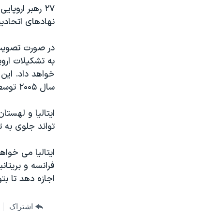
مستندها
فرهنگ و زندگی
۲۷ رهبر اروپا
حقوق شهروندی
انتخابات ریاست جمهوری آمریکا ۲۰۲۴
نهادهای اتحاديه
اقتصادی
حمله جمهوری اسلامی به اسرائیل
در صورت تصويب، 
رمز مهسا
علم و فناوری
به تشکيلات ارو
اسرائیل در جنگ
ورزش زنان در ایران
خواهد داد. اين 
سال ۲۰۰۵ توسط شهروندان فرانسوی و هلندی پذيرفته نشد.
گالری عکس
اعتراضات زن، زندگی، آزادی
آرشیو پخش زنده
مجموعه مستندهای دادخواهی
ايتاليا و لهستا
تریبونال مردمی آبان ۹۸
تواند جلوی به ت
دادگاه حمید نوری
ايتاليا می خواهد
چهل سال گروگان‌گیری
فرانسه و بريتان
قانون شفافیت دارائی کادر رهبری ایران
اجازه دهد تا بتو
اعتراضات مردمی آبان ۹۸
اشتراک
اسرائیل در جنگ