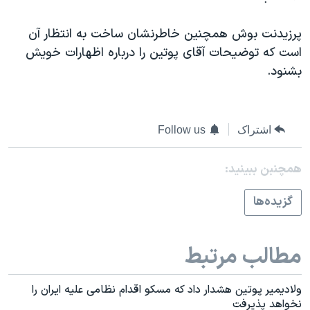
اسرائیل در جنگ
نرگس محمدی برنده جایزه نوبل صلح
پرزیدنت بوش همچنین خاطرنشان ساخت به انتظار آن
است که توضیحات آقای پوتین را درباره اظهارات خویش
همایش محافظه‌کاران آمریکا «سی‌پک»
بشنود.
صفحه‌های ویژه
سفر پرزیدنت ترامپ به چین
اشتراک
Follow us
همچنبن ببینید:
گزيده‌ها
مطالب مرتبط
ولاديمير پوتين هشدار داد که مسکو اقدام نظامی علیه ایران را
نخواهد پذیرفت