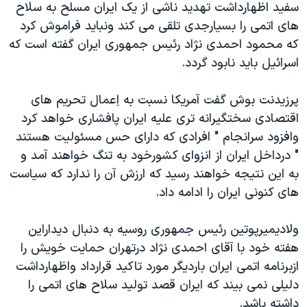
سفید اظهارداشت تهدید ناشی از یک ایران مسلح به سلاح
دنبال کنید
مستندها
فرهنگ و زندگی
های اتمی را بسیارجدی تلقی می کند ونباید فراموش کرد
حقوق شهروندی
انتخابات ریاست جمهوری آمریکا ۲۰۲۴
که محمود احمدی نژاد رئیس جمهوری ایران گفته است که
اسرائیل باید نابود گردد.
اقتصادی
حمله جمهوری اسلامی به اسرائیل
رمز مهسا
علم و فناوری
پرزیدنت بوش گفت آمریکا نسبت به اِعمال تحریم های
زبانهای مختلف
اسرائیل در جنگ
ورزش زنان در ایران
اقتصادی سختگیرانه تری علیه ایران پافشاری خواهد کرد
وافزود سرانجام " افرادی که دارای حس مسئولیت هستند
گالری عکس
اعتراضات زن، زندگی، آزادی
" درداخل ایران از انزوای کشورخود به تنگ خواهند آمد و
آرشیو پخش زنده
مجموعه مستندهای دادخواهی
به این نتیجه خواهند رسید که ارزش آن را ندارد که سیاست
تریبونال مردمی آبان ۹۸
های کنونی ایران را ادامه داد.
دادگاه حمید نوری
ولادیمیرپوتین رئیس جمهوری روسیه به دنبال دیداراین
چهل سال گروگان‌گیری
هفته خود با آقای احمدی نژاد درتهران حمایت خویش را
قانون شفافیت دارائی کادر رهبری ایران
ازبرنامه اتمی ایران باردیگر مورد تاکید قرارداد واظهارداشت
دلیلی نمی بیند که ایران قصد تولید سلاح های اتمی را
اعتراضات مردمی آبان ۹۸
داشته باشد.