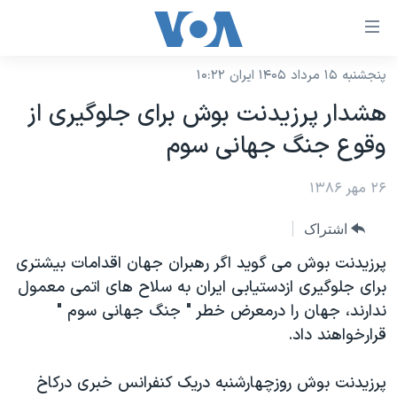
ینکهای
ابل
سترسی
پنجشنبه ۱۵ مرداد ۱۴۰۵ ایران ۱۰:۲۲
خانه
هش
هشدار پرزیدنت بوش برای جلوگيری از
نسخه سبک وب‌سایت
ه
وقوع جنگ جهانی سوم
حتوای
موضوع ها
صلی
۲۶ مهر ۱۳۸۶
برنامه های تلویزیونی
ایران
هش
جدول برنامه ها
ه
آمریکا
اشتراک
فحه
صفحه‌های ویژه
جهان
پرزیدنت بوش می گوید اگر رهبران جهان اقدامات بیشتری
صلی
فرکانس‌های صدای آمریکا
برای جلوگیری ازدستیابی ایران به سلاح های اتمی معمول
ورزشی
جام جهانی ۲۰۲۶
هش
ندارند، جهان را درمعرض خطر " جنگ جهانی سوم "
پخش رادیویی
ه
گزیده‌ها
عملیات خشم حماسی
قرارخواهند داد.
ستجو
۲۵۰سالگی آمریکا
ویژه برنامه‌ها
یادگیری زبان انگلیسی
پرزیدنت بوش روزچهارشنبه دریک کنفرانس خبری درکاخ
ویدیوها
بایگانی برنامه‌های تلویزیونی