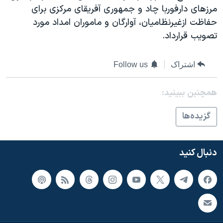
اسرائیل در جنگ
مرزهای دارفوربا چاد و جمهوری آفريقای مرکزی برای
نرگس محمدی برنده جایزه نوبل صلح
حفاظت ازغيرنظاميان، آوارگان و ماموران امداد مورد
تصويب قرارداد.
همایش محافظه‌کاران آمریکا «سی‌پک»
صفحه‌های ویژه
اشتراک
Follow us
سفر پرزیدنت ترامپ به چین
همچنبن ببینید:
گزيده‌ها
دنبال کنید