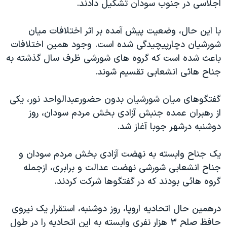
اجلاسی در جنوب سودان تشکيل دادند.
دنبال کنید
مستندها
فرهنگ و زندگی
حقوق شهروندی
انتخابات ریاست جمهوری آمریکا ۲۰۲۴
با اين حال، وضعيت پيش آمده بر اثر اختلافات ميان
شورشيان دچارپيچيدگی شده است. وجود همين اختلافات
اقتصادی
حمله جمهوری اسلامی به اسرائیل
باعث شده است که گروه های شورشی ظرف سال گذشته به
رمز مهسا
علم و فناوری
جناح هائی انشعابی تقسيم شوند.
زبانهای مختلف
اسرائیل در جنگ
ورزش زنان در ایران
گفتگوهای ميان شورشيان بدون حضورعبدالواحد نور، يکی
گالری عکس
اعتراضات زن، زندگی، آزادی
از رهبران عمده جنبش آزادی بخش مردم سودان، روز
آرشیو پخش زنده
مجموعه مستندهای دادخواهی
دوشنبه درشهر جوبا آغاز شد.
تریبونال مردمی آبان ۹۸
يک جناح وابسته به نهضت آزادی بخش مردم سودان و
دادگاه حمید نوری
جناح انشعابی شورشی نهضت عدالت و برابری، ازجمله
چهل سال گروگان‌گیری
گروه هائی بودند که در گفتگوها شرکت کردند.
قانون شفافیت دارائی کادر رهبری ایران
درهمين حال اتحاديه اروپا، روز دوشنبه، استقرار يک نيروی
اعتراضات مردمی آبان ۹۸
حافظ صلح ۳ هزار نفری وابسته به اين اتحاديه را در طول