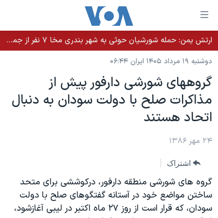
ینکهای
ابل
سترسی
ارتش یمن: حمله شورشیان حوثی به شهر بندری مخا ۷ نفر از جمله غیرنظامیان را کشت
خانه
هش
دوشنبه ۱۹ مرداد ۱۴۰۵ ایران ۰۶:۴۴
نسخه سبک وب‌سایت
ه
گروههای شورشی دارفور پيش از
حتوای
موضوع ها
مذاکرات صلح با دولت سودان به دنبال
صلی
برنامه های تلویزیونی
ایران
هش
اتحاد هستند
جدول برنامه ها
ه
آمریکا
فحه
صفحه‌های ویژه
۲۴ مهر ۱۳۸۶
جهان
صلی
فرکانس‌های صدای آمریکا
ورزشی
جام جهانی ۲۰۲۶
هش
اشتراک
پخش رادیویی
ه
گزیده‌ها
عملیات خشم حماسی
گروه های شورشی منطقه دارفور، درکوششی برای متحد
ستجو
۲۵۰سالگی آمریکا
ویژه برنامه‌ها
ساختن مواضع خود در آستانه گفتگوهای صلح با دولت
یادگیری زبان انگلیسی
سودان، که قرار است از روز ۲۷ ماه اکتبر در ليبی آغازشود،
ویدیوها
بایگانی برنامه‌های تلویزیونی