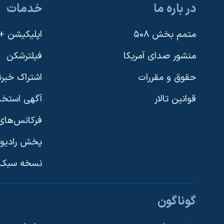
در باره ما
خدمات
نرگس محمدی برنده جایزه نوبل صلح
همایش محافظه‌کاران آمریکا «سی‌پک»
متمم بخش ۵۰۸
اپلیکیشن +VOA
صفحه‌های ویژه
منشور صدای آمریکا
فیلترشکن
سفر پرزیدنت ترامپ به چین
حقوق و مقررات
اشتراک خبرن
قوانین تالار
آگهی استخد
فرکانس‌های 
پخش رادیو
یادگیری زبان انگلیسی
نسخه سبک 
دنبال کنید
گوناگون