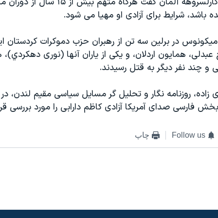
دادستان فدرال کارلسروهه آلمان گفت هرگاه مته
نده باشد، شرايط برای آزادی او مهيا می شود.
 ميکونوس در برلين سه تن از رهبران حزب دموکرات کردستان ا
عبدلی، همايون اردلان، و يکی از ياران آنها (نوری دهکردي)،
 و چند نفر ديگر به قتل رسيدند.
ی زاده، روزنامه نگار و تحليل گر مسايل سياسی مقيم لندن، در 
ش فارسی صدای آمريکا آزادی کاظم دارابی را مورد بررسی قرار
Follow us
چاپ