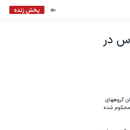
پخش زنده
س در
ان گروههای
 محکوم شده