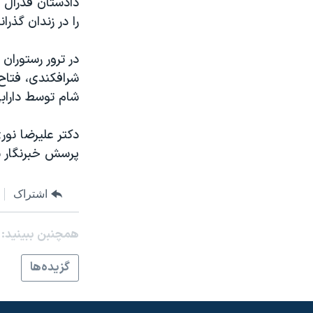
مستندها
فرهنگ و زندگی
را در زندان گذرا
حقوق شهروندی
انتخابات ریاست جمهوری آمریکا ۲۰۲۴
اقتصادی
حمله جمهوری اسلامی به اسرائیل
در ترور رستوران
شرافکندی، فتاح 
رمز مهسا
علم و فناوری
شام توسط دارابی
اسرائیل در جنگ
ورزش زنان در ایران
گالری عکس
اعتراضات زن، زندگی، آزادی
دکتر عليرضا نور
پرسش خبرنگار بخ
آرشیو پخش زنده
مجموعه مستندهای دادخواهی
تریبونال مردمی آبان ۹۸
اشتراک
دادگاه حمید نوری
چهل سال گروگان‌گیری
همچنبن ببینید:
قانون شفافیت دارائی کادر رهبری ایران
گزيده‌ها
اعتراضات مردمی آبان ۹۸
اسرائیل در جنگ