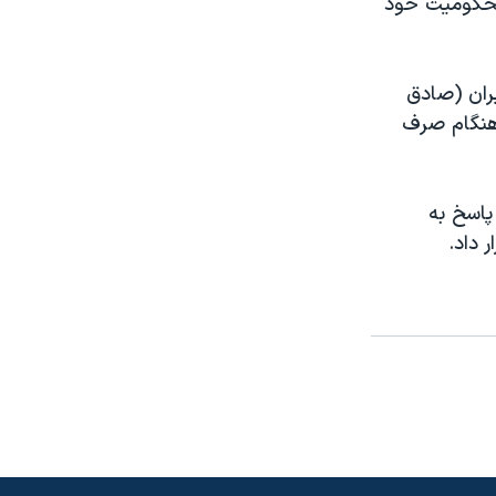
م بيش از ۱۵ سال از دوران محکوميت خود
يران (صادق
 هنگام صرف
پاسخ به
 داد.