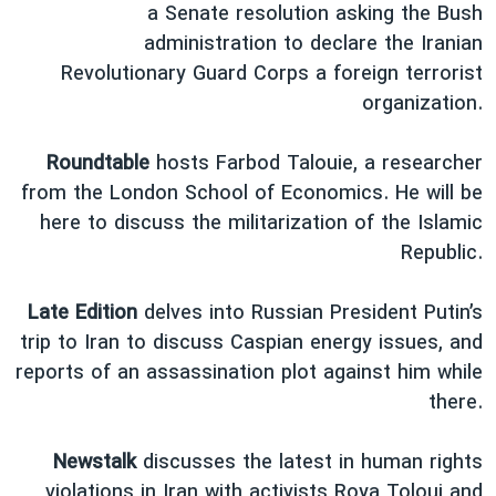
اسرائیل در جنگ
a Senate resolution asking the Bush
administration to declare the Iranian
نرگس محمدی برنده جایزه نوبل صلح
Revolutionary Guard Corps a foreign terrorist
همایش محافظه‌کاران آمریکا «سی‌پک»
organization.
صفحه‌های ویژه
Roundtable
hosts Farbod Talouie, a researcher
سفر پرزیدنت ترامپ به چین
from the London School of Economics. He will be
here to discuss the militarization of the Islamic
Republic.
Late Edition
delves into Russian President Putin’s
trip to Iran to discuss Caspian energy issues, and
reports of an assassination plot against him while
there.
Newstalk
discusses the latest in human rights
violations in Iran with activists Roya Toloui and