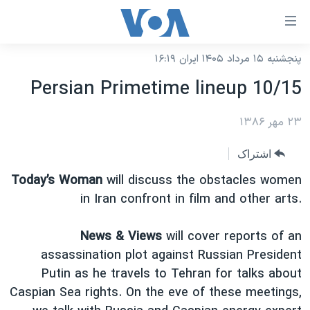
ینکهای
ابل
سترسی
پنجشنبه ۱۵ مرداد ۱۴۰۵ ایران ۱۶:۱۹
خانه
هش
Persian Primetime lineup 10/15
نسخه سبک وب‌سایت
ه
حتوای
۲۳ مهر ۱۳۸۶
موضوع ها
صلی
برنامه های تلویزیونی
ایران
اشتراک
هش
جدول برنامه ها
ه
آمریکا
Today’s Woman
will discuss the obstacles women
فحه
صفحه‌های ویژه
in Iran confront in film and other arts.
جهان
صلی
فرکانس‌های صدای آمریکا
ورزشی
جام جهانی ۲۰۲۶
هش
News & Views
will cover reports of an
پخش رادیویی
ه
گزیده‌ها
عملیات خشم حماسی
assassination plot against Russian President
ستجو
Putin as he travels to Tehran for talks about
۲۵۰سالگی آمریکا
ویژه برنامه‌ها
یادگیری زبان انگلیسی
Caspian Sea rights. On the eve of these meetings,
ویدیوها
بایگانی برنامه‌های تلویزیونی