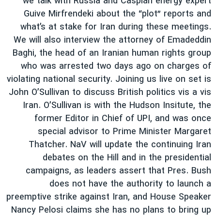
we talk with Russia and Caspian energy expert
دنبال کنید
مستندها
فرهنگ و زندگی
Guive Mirfrendeki about the “plot” reports and
what’s at stake for Iran during these meetings.
حقوق شهروندی
انتخابات ریاست جمهوری آمریکا ۲۰۲۴
We will also interview the attorney of Emadeddin
اقتصادی
حمله جمهوری اسلامی به اسرائیل
Baghi, the head of an Iranian human rights group
رمز مهسا
علم و فناوری
who was arrested two days ago on charges of
زبانهای مختلف
violating national security. Joining us live on set is
اسرائیل در جنگ
ورزش زنان در ایران
John O’Sullivan to discuss British politics vis a vis
گالری عکس
اعتراضات زن، زندگی، آزادی
Iran. O’Sullivan is with the Hudson Insitute, the
آرشیو پخش زنده
مجموعه مستندهای دادخواهی
former Editor in Chief of UPI, and was once
special advisor to Prime Minister Margaret
تریبونال مردمی آبان ۹۸
Thatcher. NaV will update the continuing Iran
دادگاه حمید نوری
debates on the Hill and in the presidential
چهل سال گروگان‌گیری
campaigns, as leaders assert that Pres. Bush
does not have the authority to launch a
قانون شفافیت دارائی کادر رهبری ایران
preemptive strike against Iran, and House Speaker
اعتراضات مردمی آبان ۹۸
Nancy Pelosi claims she has no plans to bring up