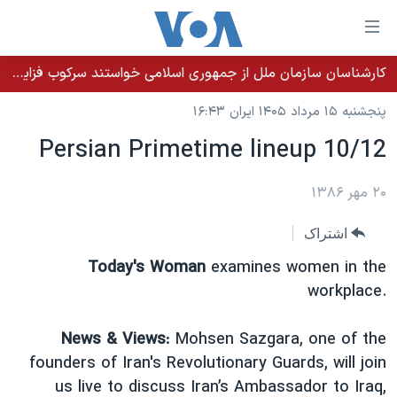
ینکهای
ابل
سترسی
کارشناسان سازمان ملل از جمهوری اسلامی خواستند سرکوب فزاینده اقلیت‌های قومی را متوقف کند
خانه
هش
پنجشنبه ۱۵ مرداد ۱۴۰۵ ایران ۱۶:۴۳
نسخه سبک وب‌سایت
ه
Persian Primetime lineup 10/12
حتوای
موضوع ها
صلی
برنامه های تلویزیونی
۲۰ مهر ۱۳۸۶
ایران
هش
جدول برنامه ها
ه
آمریکا
اشتراک
فحه
صفحه‌های ویژه
جهان
Today's Woman
examines women in the
صلی
فرکانس‌های صدای آمریکا
ورزشی
جام جهانی ۲۰۲۶
workplace.
هش
پخش رادیویی
ه
گزیده‌ها
عملیات خشم حماسی
News & Views
: Mohsen Sazgara, one of the
ستجو
۲۵۰سالگی آمریکا
ویژه برنامه‌ها
founders of Iran's Revolutionary Guards, will join
یادگیری زبان انگلیسی
ویدیوها
بایگانی برنامه‌های تلویزیونی
us live to discuss Iran’s Ambassador to Iraq,