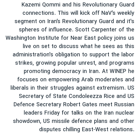
Kazemi Qommi and his Revolutionary Guard
دنبال کنید
مستندها
فرهنگ و زندگی
connections. This will kick off NaV’s weekly
حقوق شهروندی
انتخابات ریاست جمهوری آمریکا ۲۰۲۴
segment on Iran’s Revolutionary Guard and it's
اقتصادی
حمله جمهوری اسلامی به اسرائیل
spheres of influence. Scott Carpenter of the
Washington Institute for Near East policy joins us
رمز مهسا
علم و فناوری
live on set to discuss what he sees as this
زبانهای مختلف
اسرائیل در جنگ
ورزش زنان در ایران
administration's obligation to support the labor
گالری عکس
اعتراضات زن، زندگی، آزادی
strikes, growing popular unrest, and programs
promoting democracy in Iran. At WINEP he
آرشیو پخش زنده
مجموعه مستندهای دادخواهی
focuses on empowering Arab moderates and
تریبونال مردمی آبان ۹۸
liberals in their struggles against extremism. US
دادگاه حمید نوری
Secretary of State Condoleezza Rice and US
Defence Secretary Robert Gates meet Russian
چهل سال گروگان‌گیری
leaders Friday for talks on the Iran nuclear
قانون شفافیت دارائی کادر رهبری ایران
showdown, US missile defence plans and other
اعتراضات مردمی آبان ۹۸
disputes chilling East-West relations.