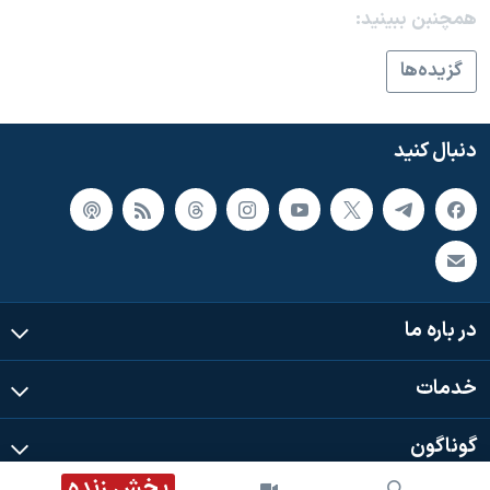
همچنبن ببینید:
گزيده‌ها
دنبال کنید
در باره ما
خدمات
گوناگون
پخش زنده