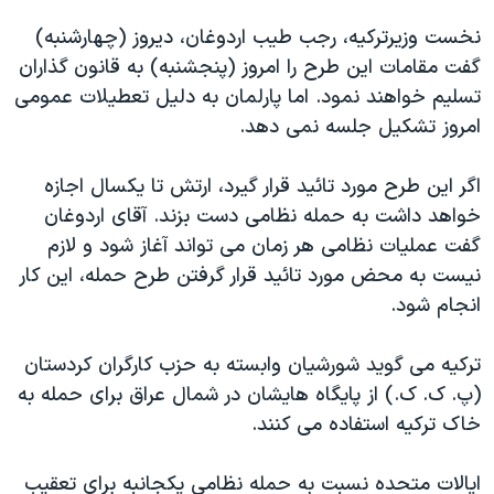
دنبال کنید
مستندها
فرهنگ و زندگی
نخست وزيرترکيه، رجب طيب اردوغان، ديروز (چهارشنبه)
حقوق شهروندی
انتخابات ریاست جمهوری آمریکا ۲۰۲۴
گفت مقامات اين طرح را امروز (پنجشنبه) به قانون گذاران
تسليم خواهند نمود. اما پارلمان به دليل تعطيلات عمومی
اقتصادی
حمله جمهوری اسلامی به اسرائیل
امروز تشکيل جلسه نمی دهد.
رمز مهسا
علم و فناوری
زبانهای مختلف
اسرائیل در جنگ
ورزش زنان در ایران
اگر اين طرح مورد تائيد قرار گيرد، ارتش تا يکسال اجازه
خواهد داشت به حمله نظامی دست بزند. آقای اردوغان
گالری عکس
اعتراضات زن، زندگی، آزادی
گفت عمليات نظامی هر زمان می تواند آغاز شود و لازم
آرشیو پخش زنده
مجموعه مستندهای دادخواهی
نيست به محض مورد تائيد قرار گرفتن طرح حمله، اين کار
تریبونال مردمی آبان ۹۸
انجام شود.
دادگاه حمید نوری
ترکيه می گويد شورشيان وابسته به حزب کارگران کردستان
چهل سال گروگان‌گیری
(پ. ک. ک.) از پايگاه هايشان در شمال عراق برای حمله به
قانون شفافیت دارائی کادر رهبری ایران
خاک ترکيه استفاده می کنند.
اعتراضات مردمی آبان ۹۸
ايالات متحده نسبت به حمله نظامی يکجانبه برای تعقيب