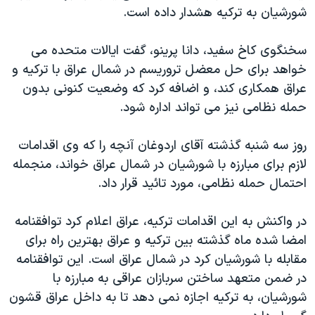
اسرائیل در جنگ
شورشيان به ترکيه هشدار داده است.
نرگس محمدی برنده جایزه نوبل صلح
سخنگوی کاخ سفيد، دانا پرينو، گفت ايالات متحده می
همایش محافظه‌کاران آمریکا «سی‌پک»
خواهد برای حل معضل تروريسم در شمال عراق با ترکيه و
صفحه‌های ویژه
عراق همکاری کند، و اضافه کرد که وضعيت کنونی بدون
سفر پرزیدنت ترامپ به چین
حمله نظامی نيز می تواند اداره شود.
روز سه شنبه گذشته آقای اردوغان آنچه را که وی اقدامات
لازم برای مبارزه با شورشيان در شمال عراق خواند، منجمله
احتمال حمله نظامی، مورد تائيد قرار داد.
در واکنش به اين اقدامات ترکيه، عراق اعلام کرد توافقنامه
امضا شده ماه گذشته بين ترکيه و عراق بهترين راه برای
مقابله با شورشيان کرد در شمال عراق است. اين توافقنامه
در ضمن متعهد ساختن سربازان عراقی به مبارزه با
شورشيان، به ترکيه اجازه نمی دهد تا به داخل عراق قشون