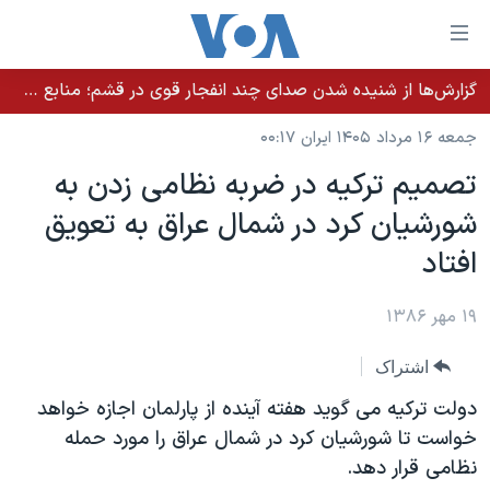
ینکهای
ابل
سترسی
گزارش‌ها از شنیده شدن صدای چند انفجار قوی در قشم؛ منابع حکومتی می‌گویند درگیری در تنگه هرمز بود
خانه
هش
جمعه ۱۶ مرداد ۱۴۰۵ ایران ۰۰:۱۷
نسخه سبک وب‌سایت
ه
تصميم ترکيه در ضربه نظامی زدن به
حتوای
موضوع ها
شورشيان کرد در شمال عراق به تعويق
صلی
برنامه های تلویزیونی
ایران
هش
افتاد
جدول برنامه ها
ه
آمریکا
فحه
صفحه‌های ویژه
۱۹ مهر ۱۳۸۶
جهان
صلی
فرکانس‌های صدای آمریکا
ورزشی
جام جهانی ۲۰۲۶
هش
اشتراک
پخش رادیویی
ه
گزیده‌ها
عملیات خشم حماسی
دولت ترکيه می گويد هفته آينده از پارلمان اجازه خواهد
ستجو
۲۵۰سالگی آمریکا
ویژه برنامه‌ها
خواست تا شورشيان کرد در شمال عراق را مورد حمله
یادگیری زبان انگلیسی
نظامی قرار دهد.
ویدیوها
بایگانی برنامه‌های تلویزیونی