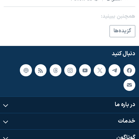
اسرائیل در جنگ
نرگس محمدی برنده جایزه نوبل صلح
همچنبن ببینید:
همایش محافظه‌کاران آمریکا «سی‌پک»
گزيده‌ها
صفحه‌های ویژه
سفر پرزیدنت ترامپ به چین
دنبال کنید
در باره ما
خدمات
گوناگون