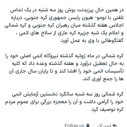
دنبال کنید
مستندها
فرهنگ و زندگی
در همين حال پرزيدنت بوش روز سه شنبه در يک تماس
حقوق شهروندی
انتخابات ریاست جمهوری آمریکا ۲۰۲۴
تلفنی با نومو- هيون رئيس جمهوری کره جنوبی، درباره
اجلاس هفته گذشته ميان رهبران کره جنوبی و کره شمالی
اقتصادی
حمله جمهوری اسلامی به اسرائیل
و اعلام يک شبه جزيره کره عاری از سلاح های اتمی ،
رمز مهسا
علم و فناوری
گفتگوهائی با وی به عمل آورد.
زبانهای مختلف
اسرائیل در جنگ
ورزش زنان در ایران
کره شمالی در ماه ژوئيه گذشته نيروگاه اتمی اصلی خود را
گالری عکس
اعتراضات زن، زندگی، آزادی
به حال تعطيل درآورد و هفته گذشته وعده داد که کليه
آرشیو پخش زنده
مجموعه مستندهای دادخواهی
تأسيسات اتمی خود را افشا کند و تا پايان سال جاری آن
تریبونال مردمی آبان ۹۸
ها را جمع آوری کند.
دادگاه حمید نوری
کره شمالی روز سه شنبه سالگرد نخستين آزمايش اتمی
چهل سال گروگان‌گیری
خود را گرامی داشت و آن را معجزه بزرگی برای عموم مردم
قانون شفافیت دارائی کادر رهبری ایران
کره توصيف کرد.
اعتراضات مردمی آبان ۹۸
اشتراک
Follow us