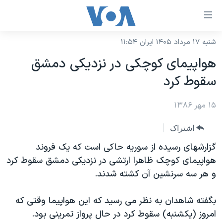
ینکهای
ابل
سترسی
شنبه ۱۷ مرداد ۱۴۰۵ ایران ۱۱:۵۴
خانه
هش
هواپيمای کوچکی در نزديکی دمشق
نسخه سبک وب‌سایت
ه
سقوط کرد
حتوای
موضوع ها
صلی
۱۵ مهر ۱۳۸۶
برنامه های تلویزیونی
ایران
هش
جدول برنامه ها
ه
آمریکا
اشتراک
فحه
صفحه‌های ویژه
جهان
گزارشهای رسيده از سوريه حاکی است که يک فروند
صلی
فرکانس‌های صدای آمریکا
هواپيمای کوچک ظاهرا ارتشی در نزديکی دمشق سقوط کرد
ورزشی
جام جهانی ۲۰۲۶
هش
و هر سه سرنشين آن کشته شدند.
پخش رادیویی
ه
گزیده‌ها
عملیات خشم حماسی
ستجو
۲۵۰سالگی آمریکا
ویژه برنامه‌ها
بگفته شاهدان به نظر می رسيد که اين هواپيما وقتی که
یادگیری زبان انگلیسی
امروز (يکشنبه) سقوط کرد در حال پرواز تمرينی بود.
ویدیوها
بایگانی برنامه‌های تلویزیونی