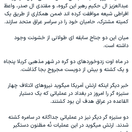
عبدالعزيز ال حکيم رهبر اين گروه، و مقتدی ال صدر، واعظ
دنبال کنید
مستندها
فرهنگ و زندگی
افراطی شيعه موافقت کرده اند ضمن همکاری از طريق يک
حقوق شهروندی
انتخابات ریاست جمهوری آمریکا ۲۰۲۴
کميته مشترک، حاميان خود را در سراسر عراق متحد سازند.
اقتصادی
حمله جمهوری اسلامی به اسرائیل
ميان اين دو جناح سابقه ای طولانی از خشونت وجود
رمز مهسا
علم و فناوری
زبانهای مختلف
داشته است.
اسرائیل در جنگ
ورزش زنان در ایران
گالری عکس
اعتراضات زن، زندگی، آزادی
در ماه اوت زدوخوردهای دو گره در شهر مذهبی کربلا پنجاه
و يک کشته و بيش از دويست مجروح بجا گذاشت.
آرشیو پخش زنده
مجموعه مستندهای دادخواهی
تریبونال مردمی آبان ۹۸
خبر ديگر اينکه ارتش آمريکا ميگويد نيروهای ائتلاف چهار
دادگاه حمید نوری
ستيزه گر را امروز در بغداد در عملياتی که يک دستيار
القاعده در عراق هدف آن بود کشتند.
چهل سال گروگان‌گیری
قانون شفافیت دارائی کادر رهبری ایران
دو ستيزه گر ديگر نيز در عملياتی جداگانه در سامره کشته
اعتراضات مردمی آبان ۹۸
شدند. ارتش ميگويد در اين عمليات نُه مظنون دستگير