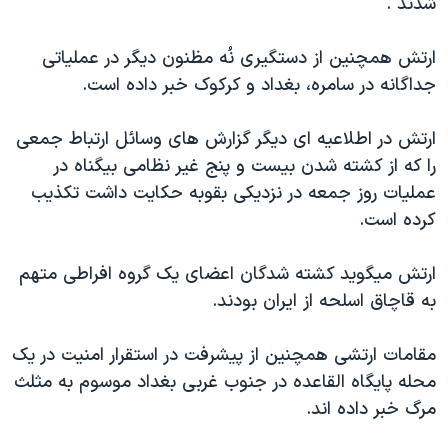
شدند .
اسرائیل در جنگ
نرگس محمدی برنده جایزه نوبل صلح
ارتش همچنين از دستگيری نُه مظنون ديگر در عملياتی
همایش محافظه‌کاران آمریکا «سی‌پک»
جداگانه در سامره، بغداد و کرکوک خبر داده است.
صفحه‌های ویژه
ارتش در اطلاعيه ای ديگر گزارش های وسائل ارتباط جمعی
سفر پرزیدنت ترامپ به چین
را که از کشته شدن بيست و پنج غير نظامی بيگناه در
عمليات روز جمعه در نزديکی بقوبه حکايت داشت تکذيب
کرده است.
ارتش ميگويد کشته شدگان اعضای يک گروه افراطی متهم
به قاچاق اسلحه از ايران بودند.
مقامات ارتشی همچنين از پيشرفت در استقرار امنيت در يک
محله پايگاه القاعده در جنوب غربی بغداد موسوم به مثلث
مرگ خبر داده اند.