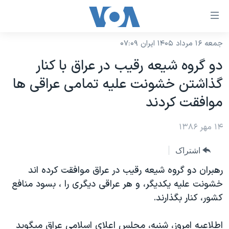
ینکهای
ابل
سترسی
جمعه ۱۶ مرداد ۱۴۰۵ ایران ۰۷:۰۹
خانه
هش
دو گروه شيعه رقيب در عراق با کنار
نسخه سبک وب‌سایت
ه
گذاشتن خشونت عليه تمامی عراقی ها
حتوای
موضوع ها
موافقت کردند
صلی
برنامه های تلویزیونی
ایران
هش
۱۴ مهر ۱۳۸۶
جدول برنامه ها
ه
آمریکا
فحه
صفحه‌های ویژه
جهان
اشتراک
صلی
فرکانس‌های صدای آمریکا
ورزشی
جام جهانی ۲۰۲۶
رهبران دو گروه شيعه رقيب در عراق موافقت کرده اند
هش
پخش رادیویی
خشونت عليه يکديگر، و هر عراقی ديگری را ، بسود منافع
ه
گزیده‌ها
عملیات خشم حماسی
کشور، کنار بگذارند.
ستجو
۲۵۰سالگی آمریکا
ویژه برنامه‌ها
یادگیری زبان انگلیسی
ویدیوها
بایگانی برنامه‌های تلویزیونی
اطلاعيه امروز، شنبه، مجلس اعلای اسلامی عراق ميگويد