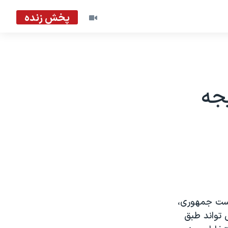
پخش زنده
جه
است جمهوری،
 تواند طبق