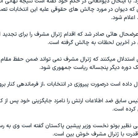
رد. با اينحال ديوانعالی در حکم خود گفته است نتيجه نهائی ان
ی که ديوان در مورد چالش های حقوقی عليه اين انتخابات تصم
 اعلام شود.
رضحال هائی صادر شد که اقدام ژنرال مشرف را برای تجديد ا
در آخرين لحظات به چالش گرفته است.
استدلال ميکنند که ژنرال مشرف نمی تواند ضمن حفظ مقام 
ک دوره ديگر پنجساله رياست جمهوری شود.
داده است درصورت پيروزی در انتخابات ،از فرماندهی کنار برو
س سابق ضد اطلاعات ارتش را نامزد جايگزينی خود پس از کنار
کرده است.
 بی نظير بوتو نخست وزير پيشين پاکستان گفته است وی به رس
 قدرت با ژنرال مشرف خوش بين است.