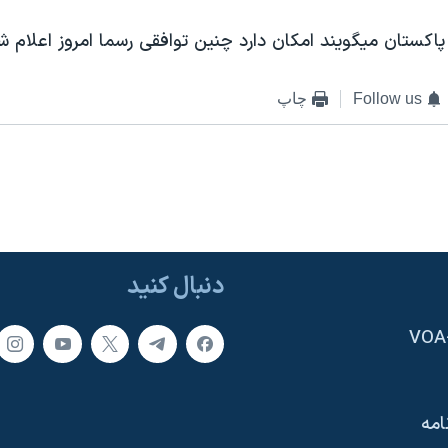
کستان ميگويند امکان دارد چنين توافقی رسما امروز اعلام ش
Follow us
چاپ
دنبال کنید
امه