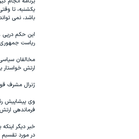
برنامه انجام گي
مستندها
فرهنگ و زندگی
يکشنبه، تا وقت
حقوق شهروندی
انتخابات ریاست جمهوری آمریکا ۲۰۲۴
باشد، نمی تواند
اقتصادی
حمله جمهوری اسلامی به اسرائیل
اين حکم درپی ع
رمز مهسا
علم و فناوری
رياست جمهوری 
اسرائیل در جنگ
ورزش زنان در ایران
گالری عکس
اعتراضات زن، زندگی، آزادی
مخالفان سياسی 
ارتش خواستار ي
آرشیو پخش زنده
مجموعه مستندهای دادخواهی
تریبونال مردمی آبان ۹۸
ژنرال مشرف قول 
دادگاه حمید نوری
وی پيشاپيش رئي
چهل سال گروگان‌گیری
فرماندهی ارتش 
قانون شفافیت دارائی کادر رهبری ایران
اعتراضات مردمی آبان ۹۸
خبر ديگر اينکه
در مورد تقسيم
اسرائیل در جنگ