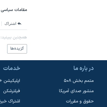
نرگس محمدی برنده جایزه نوبل صلح
مقامات سياسی پا
همایش محافظه‌کاران آمریکا «سی‌پک»
صفحه‌های ویژه
اشتراک
سفر پرزیدنت ترامپ به چین
همچنبن ببینید:
گزيده‌ها
در باره ما
خدمات
متمم بخش ۵۰۸
اپلیکیشن +VOA
منشور صدای آمریکا
فیلترشکن
حقوق و مقررات
اشتراک خبرن