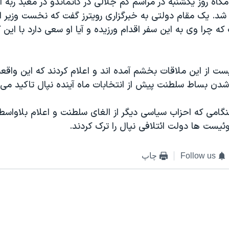
گاه روز يکشنبه در مراسم کم جلالی در کاتماندو در معبد ربه ا
 شد. يک مقام دولتی به خبرگزاری رويترز گفت که نخست وزير از 
ه چرا وی به اين سفر اقدام ورزيده و آيا او سعی دارد با اين ک
ست از اين ملاقات بخشم آمده اند و اعلام کردند که اين واق
 شدن بساط سلطنت پيش از انتخابات ماه آينده نپال تاکيد می گ
امی که احزاب سياسی ديگر از الغای سلطنت و اعلام بلاواس
وئيست ها دولت ائتلافی نپال را ترک کردند.
Follow us
چاپ