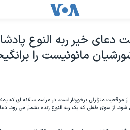
فت دعای خير ربه النوع پادشاه
رشيان مائوئيست را برانگي
 از موقعيت متزلزلی برخوردار است، در مراسم سالانه ای که بم
ی شود، از سوی طفلی که يک ربه النوع زنده بشمار می رود، دع