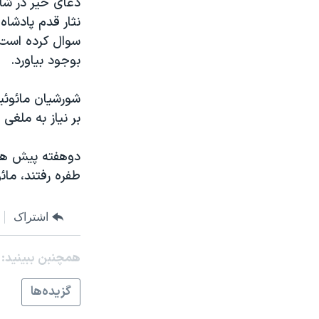
دعای خير در شام
مستندها
فرهنگ و زندگی
نثار قدم پادشاه
حقوق شهروندی
انتخابات ریاست جمهوری آمریکا ۲۰۲۴
سوال کرده است ک
اقتصادی
حمله جمهوری اسلامی به اسرائیل
بوجود بياورد.
رمز مهسا
علم و فناوری
شورشيان مائوئي
اسرائیل در جنگ
ورزش زنان در ایران
بر نياز به ملغی
گالری عکس
اعتراضات زن، زندگی، آزادی
دوهفته پيش هنگ
آرشیو پخش زنده
مجموعه مستندهای دادخواهی
طفره رفتند، مائ
تریبونال مردمی آبان ۹۸
دادگاه حمید نوری
اشتراک
چهل سال گروگان‌گیری
همچنبن ببینید:
قانون شفافیت دارائی کادر رهبری ایران
اعتراضات مردمی آبان ۹۸
گزيده‌ها
اسرائیل در جنگ