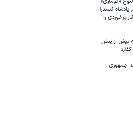
لنوع «کوماری»
پادشاه گينندرا
ار برخوردی را
عه بيش از پيش
ذارد.
طه جمهوری