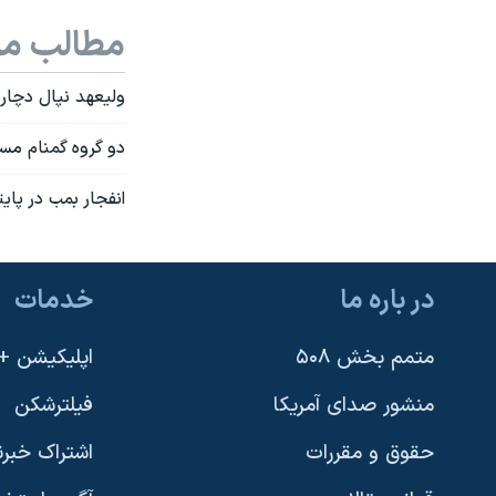
نرگس محمدی برنده جایزه نوبل صلح
مطالب مر
همایش محافظه‌کاران آمریکا «سی‌پک»
وليعهد نپال دچار
صفحه‌های ویژه
دو گروه گمنام مسئ
سفر پرزیدنت ترامپ به چین
انفجار بمب در پايتخت نپا
در باره ما
خدمات
متمم بخش ۵۰۸
اپلیکیشن +VOA
منشور صدای آمریکا
فیلترشکن
حقوق و مقررات
اشتراک خبرن