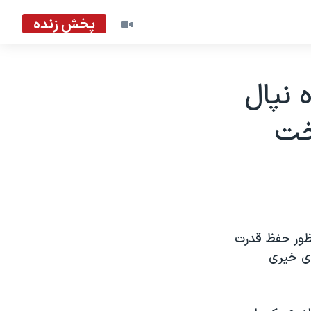
پخش زنده
 نپال
خت
نظور حفظ قدرت
ای خيری