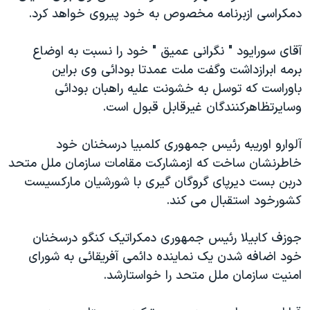
دمکراسی ازبرنامه مخصوص به خود پیروی خواهد کرد.
دنبال کنید
مستندها
فرهنگ و زندگی
حقوق شهروندی
انتخابات ریاست جمهوری آمریکا ۲۰۲۴
آقای سورایود " نگرانی عمیق " خود را نسبت به اوضاع
اقتصادی
حمله جمهوری اسلامی به اسرائیل
برمه ابرازداشت وگفت ملت عمدتا بودائی وی براین
باوراست که توسل به خشونت علیه راهبان بودائی
رمز مهسا
علم و فناوری
زبانهای مختلف
وسایرتظاهرکنندگان غیرقابل قبول است.
اسرائیل در جنگ
ورزش زنان در ایران
گالری عکس
اعتراضات زن، زندگی، آزادی
آلوارو اوریبه رئیس جمهوری کلمبیا درسخنان خود
خاطرنشان ساخت که ازمشارکت مقامات سازمان ملل متحد
آرشیو پخش زنده
مجموعه مستندهای دادخواهی
دربن بست دیرپای گروگان گیری با شورشیان مارکسیست
تریبونال مردمی آبان ۹۸
کشورخود استقبال می کند.
دادگاه حمید نوری
جوزف کابیلا رئیس جمهوری دمکراتیک کنگو درسخنان
چهل سال گروگان‌گیری
خود اضافه شدن یک نماینده دائمی آفریقائی به شورای
قانون شفافیت دارائی کادر رهبری ایران
امنیت سازمان ملل متحد را خواستارشد.
اعتراضات مردمی آبان ۹۸