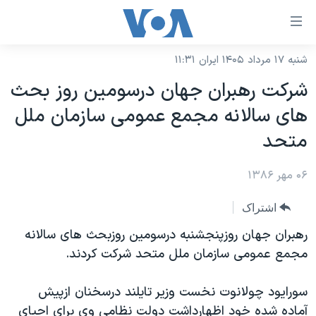
ینکهای
ابل
سترسی
شنبه ۱۷ مرداد ۱۴۰۵ ایران ۱۱:۳۱
خانه
هش
شرکت رهبران جهان درسومین روز بحث
نسخه سبک وب‌سایت
ه
های سالانه مجمع عمومی سازمان ملل
حتوای
موضوع ها
متحد
صلی
برنامه های تلویزیونی
ایران
هش
۰۶ مهر ۱۳۸۶
جدول برنامه ها
ه
آمریکا
فحه
صفحه‌های ویژه
جهان
اشتراک
صلی
فرکانس‌های صدای آمریکا
ورزشی
جام جهانی ۲۰۲۶
رهبران جهان روزپنجشنبه درسومین روزبحث های سالانه
هش
پخش رادیویی
مجمع عمومی سازمان ملل متحد شرکت کردند.
ه
گزیده‌ها
عملیات خشم حماسی
ستجو
۲۵۰سالگی آمریکا
ویژه برنامه‌ها
یادگیری زبان انگلیسی
سورایود چولانوت نخست وزیر تایلند درسخنان ازپیش
ویدیوها
بایگانی برنامه‌های تلویزیونی
آماده شده خود اظهارداشت دولت نظامی وی برای احیای