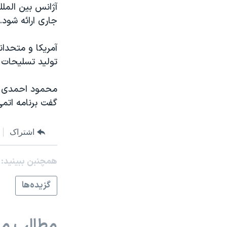
آژانس بين الملل
نرگس محمدی برنده جایزه نوبل صلح
جاری ارائه شود.
همایش محافظه‌کاران آمریکا «سی‌پک»
آمريکا و متحدان
صفحه‌های ویژه
توليد تسليحات ا
سفر پرزیدنت ترامپ به چین
محمود احمدی ن
گفت برنامه اتم
اشتراک
همچنبن ببینید:
گزيده‌ها
مطالب مر