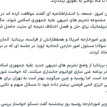
تا ماه نوامبر به تعويق بياندازند.
مروز، جمعه، با انتشاراطلاعيه ای گفتند موافقت کرده اند در م
مجموعه تحريم های تنبيهی عليه جمهوری اسلامی شوند، مگر 
 ديپلماتيک برای حل و فصل اختلاف نتيجه ای مثبت حاصل شد
وزير امورخارجه آمريکا و همقطارانش از فرانسه، بريتانيا، آلمان
سولانا مسئول امور خارجی اتحاديه اروپا، در جلسه ای که در ني
خاذ کردند.
و بريتانيا از وضع تحريم های تنبيهی جديد عليه جمهوری اسلامی
 در برنامه غنی سازی اورانيوم جانبداری ميکنند، که خواست شور
د است. اما روسيه و چين ميگويند بهتر است به تهران برای ه
ی انرژی اتمی فرصتی بيشتر داده شود تا مسائل مبهم و ناشی ا
.
زير امورخارجه روسيه روز پنجشنبه گفت مسکو خواستار بررسی