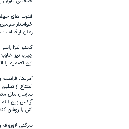
جنجالی تهران را 
مستندها
فرهنگ و زندگی
حقوق شهروندی
انتخابات ریاست جمهوری آمریکا ۲۰۲۴
قدرت های جهان ا
اقتصادی
حمله جمهوری اسلامی به اسرائیل
خواستار سومين 
زمان ازاقدامات
رمز مهسا
علم و فناوری
اسرائیل در جنگ
ورزش زنان در ایران
کاندو ليزا رايس 
گالری عکس
اعتراضات زن، زندگی، آزادی
چين، نيز خاويه 
اين تصميم را ات
آرشیو پخش زنده
مجموعه مستندهای دادخواهی
تریبونال مردمی آبان ۹۸
آمريکا، فرانسه 
دادگاه حمید نوری
امتناع از تعليق
سازمان ملل متح
چهل سال گروگان‌گیری
آژانس بين اللمل
قانون شفافیت دارائی کادر رهبری ایران
اش را روشن کند
اعتراضات مردمی آبان ۹۸
سرگئی لاوروف و
اسرائیل در جنگ