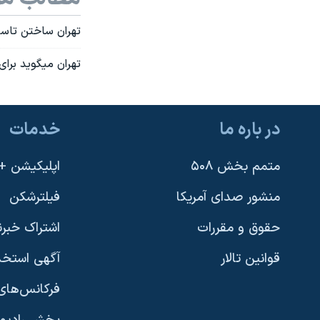
تهران ساختن تاسي
تهران ميگويد برا
در باره ما
خدمات
متمم بخش ۵۰۸
اپلیکیشن +VOA
منشور صدای آمریکا
فیلترشکن
حقوق و مقررات
اشتراک خبرن
قوانین تالار
آگهی استخد
فرکانس‌های 