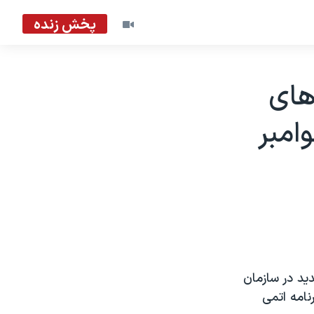
پخش زنده
های
امبر
د در سازمان
نامه اتمی