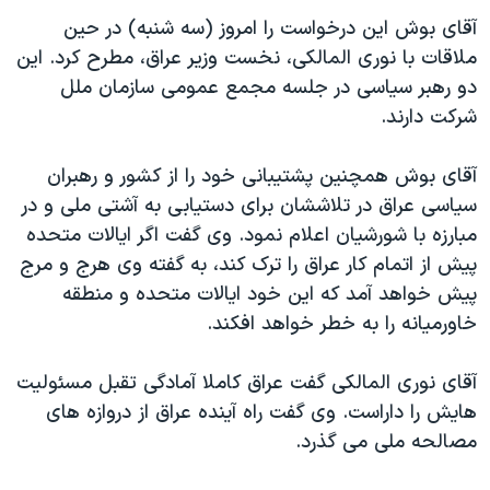
دنبال کنید
مستندها
فرهنگ و زندگی
آقای بوش اين درخواست را امروز (سه شنبه) در حين
ملاقات با نوری المالکی، نخست وزير عراق، مطرح کرد. اين
حقوق شهروندی
انتخابات ریاست جمهوری آمریکا ۲۰۲۴
دو رهبر سياسی در جلسه مجمع عمومی سازمان ملل
اقتصادی
حمله جمهوری اسلامی به اسرائیل
شرکت دارند.
رمز مهسا
علم و فناوری
زبانهای مختلف
آقای بوش همچنين پشتيبانی خود را از کشور و رهبران
اسرائیل در جنگ
ورزش زنان در ایران
سياسی عراق در تلاششان برای دستيابی به آشتی ملی و در
گالری عکس
اعتراضات زن، زندگی، آزادی
مبارزه با شورشيان اعلام نمود. وی گفت اگر ايالات متحده
آرشیو پخش زنده
مجموعه مستندهای دادخواهی
پيش از اتمام کار عراق را ترک کند، به گفته وی هرج و مرج
پيش خواهد آمد که اين خود ايالات متحده و منطقه
تریبونال مردمی آبان ۹۸
خاورميانه را به خطر خواهد افکند.
دادگاه حمید نوری
چهل سال گروگان‌گیری
آقای نوری المالکی گفت عراق کاملا آمادگی تقبل مسئوليت
هايش را داراست. وی گفت راه آينده عراق از دروازه های
قانون شفافیت دارائی کادر رهبری ایران
مصالحه ملی می گذرد.
اعتراضات مردمی آبان ۹۸