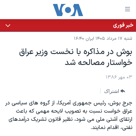
ینکهای
ابل
سترسی
خبر فوری
خانه
هش
شنبه ۱۷ مرداد ۱۴۰۵ ایران ۱۶:۴۰
نسخه سبک وب‌سایت
ه
بوش در مذاکره با نخست وزير عراق
حتوای
موضوع ها
خواستار مصالحه شد
صلی
برنامه های تلویزیونی
ایران
هش
جدول برنامه ها
ه
۰۳ مهر ۱۳۸۶
آمریکا
فحه
صفحه‌های ویژه
جهان
اشتراک
صلی
فرکانس‌های صدای آمریکا
ورزشی
جام جهانی ۲۰۲۶
هش
جرج بوش، رئيس جمهوری آمريکا، از گروه های سياسی در
پخش رادیویی
ه
گزیده‌ها
عملیات خشم حماسی
عراق خواست نسبت به تصويب لايحه مهمی که باعث
ستجو
ارتقای آشتی ملی می شود، نظير قانون تشريک درآمدهای
۲۵۰سالگی آمریکا
ویژه برنامه‌ها
یادگیری زبان انگلیسی
نفتی، اقدام نمايند.
ویدیوها
بایگانی برنامه‌های تلویزیونی