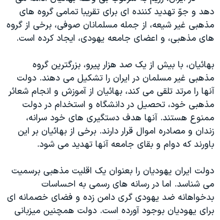
اسرائیل در جنگ
دهد و جوّ تهدید کننده ای برای تقریبا تمامی گروه های
نرگس محمدی برنده جایزه نوبل صلح
مذهبی غیر شیعه، از جمله مسلمانان صوفی، برخی از گروه
های مذهبی، و اعضای جامعه یهودی، ایجاد کرده است.
همایش محافظه‌کاران آمریکا «سی‌پک»
صفحه‌های ویژه
بهائیان، با بیش از یک صد هزار پیرو، بزرگترین گروه
سفر پرزیدنت ترامپ به چین
مذهبی غیر مسلمان در ایران را تشکیل می دهند. دولت
آنها را مرتد تلقی می کند، بهائیان از آموزش و انجام شعائر
مذهبی خود، تحصیل در دانشگاه و استخدام در دولت
ممنوع هستند. آنها هدف دستگیری های خود سرانه،
زندان و مصادره اموال قرار دارند. برخی از بهائیان بر این
باورند که دوام و بقای جامعه آنها تهدید می شود.
دولت ایران یهودیان را بعنوان یک اقلیت مذهبی برسمیت
می شناسد. اما در رسانه های رسمی به احساسات
بدخواهانه ضد یهودی گری دامن زده و فضای خصمانه ای
برای یهودیان بوجود آورده است. دولت همچنین میزبانی