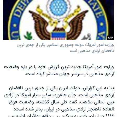
دنبال کنید
مستندها
فرهنگ و زندگی
حقوق شهروندی
انتخابات ریاست جمهوری آمریکا ۲۰۲۴
اقتصادی
حمله جمهوری اسلامی به اسرائیل
رمز مهسا
علم و فناوری
زبانهای مختلف
اسرائیل در جنگ
ورزش زنان در ایران
وزارت امور آمریکا: دولت جمهوری اسلامی یکی از جدی ترین
ناقضان آزادی مذهبی است
گالری عکس
اعتراضات زن، زندگی، آزادی
آرشیو پخش زنده
مجموعه مستندهای دادخواهی
وزارت امور آمریکا جدید ترین گزارش خود را در باره وضعیت
تریبونال مردمی آبان ۹۸
آزادی مذهبی در سراسر جهان منتشر کرده است.
دادگاه حمید نوری
بنا به این گزارش، دولت ایران یکی از جدی ترین ناقضان
چهل سال گروگان‌گیری
آزادی مذهبی است. جان هنفورد، سفیر سیار آمریکا در آزادی
قانون شفافیت دارائی کادر رهبری ایران
بین المللی مذهب، گفت طی سال گذشته، وضعیت فوق
العاده ناهنجار آزادی مذهبی در ایران، بدتر شده است:
اعتراضات مردمی آبان ۹۸
**** در ایران، رژیم به سرکوب بی وقفه بهائیان ادامه می