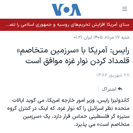
ینکهای
ابل
سترسی
سنای آمریکا افزایش تحریم‌های روسیه و جمهوری اسلامی را تصویب کرد؛ زلنسکی از این اقدام تشکر کرد
خانه
هش
شنبه ۱۷ مرداد ۱۴۰۵ ایران ۰۱:۲۱
نسخه سبک وب‌سایت
ه
رایس: آمريکا با «سرزمین متخاصم»
حتوای
موضوع ها
قلمداد کردن نوار غزه موافق است
صلی
برنامه های تلویزیونی
ایران
هش
جدول برنامه ها
ه
۲۸ شهریور ۱۳۸۶
آمریکا
فحه
صفحه‌های ویژه
جهان
اشتراک
صلی
فرکانس‌های صدای آمریکا
ورزشی
جام جهانی ۲۰۲۶
هش
کاندولیزا رایس، وزیر امور خارجه امریکا، می گوید ایالات
پخش رادیویی
ه
گزیده‌ها
عملیات خشم حماسی
متحده نظر اسرائیل را که نوار غزه، که اینک در کنترل گروه
ستجو
ستیزه گر فلسطینی حماس قرار دارد، یک «سرزمین
۲۵۰سالگی آمریکا
ویژه برنامه‌ها
یادگیری زبان انگلیسی
متخاصم است» می پذيرد.
ویدیوها
بایگانی برنامه‌های تلویزیونی