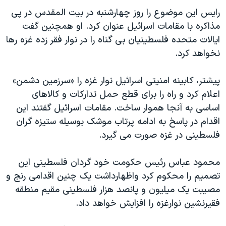
دنبال کنید
مستندها
فرهنگ و زندگی
رایس این موضوع را روز چهارشنبه در بیت المقدس در پی
مذاکره با مقامات اسرائیل عنوان کرد. او همچنین گفت
حقوق شهروندی
انتخابات ریاست جمهوری آمریکا ۲۰۲۴
ایالات متحده فلسطینیان بی گناه را در نوار فقر زده غزه رها
اقتصادی
حمله جمهوری اسلامی به اسرائیل
نخواهد کرد.
رمز مهسا
علم و فناوری
زبانهای مختلف
پیشتر، کابینه امنیتی اسرائیل نوار غزه را «سرزمین دشمن»
اسرائیل در جنگ
ورزش زنان در ایران
اعلام کرد و راه را برای قطع حمل تدارکات و کالاهای
گالری عکس
اعتراضات زن، زندگی، آزادی
اساسی به آنجا هموار ساخت. مقامات اسرائیل گفتند این
آرشیو پخش زنده
مجموعه مستندهای دادخواهی
اقدام در پاسخ به ادامه پرتاب موشک بوسیله ستیزه گران
فلسطینی در غزه صورت می گیرد.
تریبونال مردمی آبان ۹۸
دادگاه حمید نوری
محمود عباس رئیس حکومت خود گردان فلسطينی این
چهل سال گروگان‌گیری
تصمیم را محکوم کرد واظهارداشت یک چنین اقدامی رنج و
مصیبت یک میلیون و پانصد هزار فلسطینی مقیم منطقه
قانون شفافیت دارائی کادر رهبری ایران
فقیرنشین نوارغزه را افزایش خواهد داد.
اعتراضات مردمی آبان ۹۸