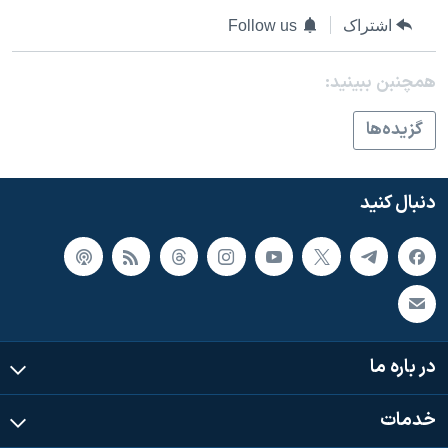
اسرائیل در جنگ
اشتراک
Follow us
نرگس محمدی برنده جایزه نوبل صلح
همایش محافظه‌کاران آمریکا «سی‌پک»
همچنبن ببینید:
صفحه‌های ویژه
گزيده‌ها
سفر پرزیدنت ترامپ به چین
دنبال کنید
در باره ما
خدمات