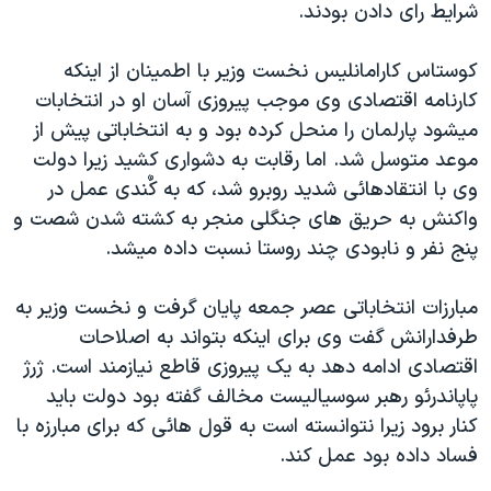
شرايط رای دادن بودند.
دنبال کنید
مستندها
فرهنگ و زندگی
حقوق شهروندی
انتخابات ریاست جمهوری آمریکا ۲۰۲۴
کوستاس کارامانليس نخست وزير با اطمينان از اينکه
کارنامه اقتصادی وی موجب پيروزی آسان او در انتخابات
اقتصادی
حمله جمهوری اسلامی به اسرائیل
ميشود پارلمان را منحل کرده بود و به انتخاباتی پيش از
رمز مهسا
علم و فناوری
موعد متوسل شد. اما رقابت به دشواری کشيد زيرا دولت
زبانهای مختلف
اسرائیل در جنگ
ورزش زنان در ایران
وی با انتقادهائی شديد روبرو شد، که به کٌندی عمل در
واکنش به حريق های جنگلی منجر به کشته شدن شصت و
گالری عکس
اعتراضات زن، زندگی، آزادی
پنج نفر و نابودی چند روستا نسبت داده ميشد.
آرشیو پخش زنده
مجموعه مستندهای دادخواهی
تریبونال مردمی آبان ۹۸
مبارزات انتخاباتی عصر جمعه پايان گرفت و نخست وزير به
طرفدارانش گفت وی برای اينکه بتواند به اصلاحات
دادگاه حمید نوری
اقتصادی ادامه دهد به يک پيروزی قاطع نيازمند است. ژرژ
چهل سال گروگان‌گیری
پاپاندرئو رهبر سوسياليست مخالف گفته بود دولت بايد
قانون شفافیت دارائی کادر رهبری ایران
کنار برود زيرا نتوانسته است به قول هائی که برای مبارزه با
فساد داده بود عمل کند.
اعتراضات مردمی آبان ۹۸