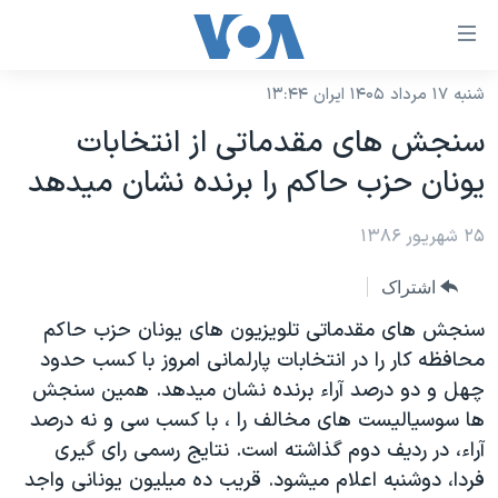
ینکهای
ابل
سترسی
شنبه ۱۷ مرداد ۱۴۰۵ ایران ۱۳:۴۴
خانه
هش
سنجش های مقدماتی از انتخابات
نسخه سبک وب‌سایت
ه
يونان حزب حاکم را برنده نشان ميدهد
حتوای
موضوع ها
صلی
۲۵ شهریور ۱۳۸۶
برنامه های تلویزیونی
ایران
هش
جدول برنامه ها
ه
آمریکا
اشتراک
فحه
صفحه‌های ویژه
جهان
سنجش های مقدماتی تلويزيون های يونان حزب حاکم
صلی
فرکانس‌های صدای آمریکا
محافظه کار را در انتخابات پارلمانی امروز با کسب حدود
ورزشی
جام جهانی ۲۰۲۶
هش
چهل و دو درصد آراء برنده نشان ميدهد. همين سنجش
پخش رادیویی
ه
گزیده‌ها
عملیات خشم حماسی
ها سوسياليست های مخالف را ، با کسب سی و نه درصد
ستجو
۲۵۰سالگی آمریکا
ویژه برنامه‌ها
آراء، در رديف دوم گذاشته است. نتايج رسمی رای گيری
یادگیری زبان انگلیسی
فردا، دوشنبه اعلام ميشود. قريب ده ميليون يونانی واجد
ویدیوها
بایگانی برنامه‌های تلویزیونی