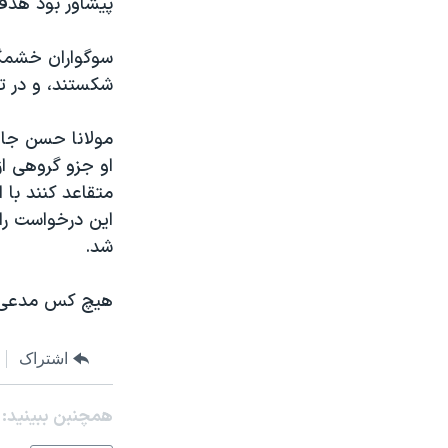
پيشاور بود هدف
مستندها
فرهنگ و زندگی
حقوق شهروندی
انتخابات ریاست جمهوری آمریکا ۲۰۲۴
سوگواران خشمگي
اقتصادی
حمله جمهوری اسلامی به اسرائیل
شکستند، و در ت
رمز مهسا
علم و فناوری
مولانا حسن جان
اسرائیل در جنگ
ورزش زنان در ایران
او جزو گروهی ا
گالری عکس
اعتراضات زن، زندگی، آزادی
متقاعد کنند با 
اين درخواست را 
آرشیو پخش زنده
مجموعه مستندهای دادخواهی
شد.
تریبونال مردمی آبان ۹۸
دادگاه حمید نوری
هيچ کس مدعی ک
چهل سال گروگان‌گیری
اشتراک
قانون شفافیت دارائی کادر رهبری ایران
اعتراضات مردمی آبان ۹۸
همچنبن ببینید:
اسرائیل در جنگ