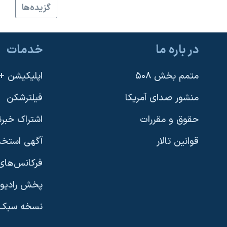
گزيده‌ها
نرگس محمدی برنده جایزه نوبل صلح
همایش محافظه‌کاران آمریکا «سی‌پک»
در باره ما
خدمات
صفحه‌های ویژه
سفر پرزیدنت ترامپ به چین
متمم بخش ۵۰۸
اپلیکیشن +VOA
منشور صدای آمریکا
فیلترشکن
حقوق و مقررات
اشتراک خبرن
قوانین تالار
آگهی استخد
فرکانس‌های 
پخش رادیو
یادگیری زبان انگلیسی
نسخه سبک 