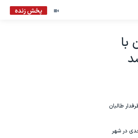
پخش زنده
 با
د
فدار طالبان
دی در شهر