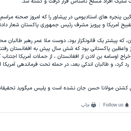
 شليک افراد مسلح ناشناس قرار گرفت و کشته شد.
ن پنجره های استاديومی در پيشاور را که امروز صحنه مراسم ت
قبيح آمريکا و پرويز مشرف رئيس جمهوری پاکستان شعار دادن
، که پيشتر يک قانونگزار بود، دوست ملا عمر رهبر طالبان 
ز واعظين پاکستانی بود که شش سال پيش به افغانستان رفتند ت
اخراج اوسامه بن لادن از افغانستان ، از حملات آمريکا اجتناب ک
رد کرد، و طالبان اندکی بعد، در حمله تحت فرماندهی آمريکا از
شتن مولانا حسن جان نشده است و پليس ميگويد تحقيقات 
Follow us
چاپ