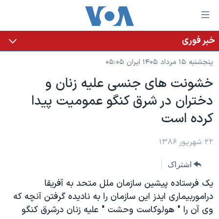
ینکهای
ابل
سترسی
خبر فوری
خانه
هش
پنجشنبه ۱۵ مرداد ۱۴۰۵ ایران ۰۵:۰۵
نسخه سبک وب‌سایت
ه
خشونت های جنسی علیه زنان و
حتوای
موضوع ها
دختران در شرق کنگو عمومیت پیدا
صلی
برنامه های تلویزیونی
ایران
هش
کرده است
جدول برنامه ها
ه
آمریکا
فحه
صفحه‌های ویژه
۲۲ شهریور ۱۳۸۶
جهان
صلی
فرکانس‌های صدای آمریکا
ورزشی
جام جهانی ۲۰۲۶
هش
اشتراک
پخش رادیویی
ه
گزیده‌ها
عملیات خشم حماسی
یک فرستاده پیشین سازمان ملل متحد به آفریقا
ستجو
۲۵۰سالگی آمریکا
ویژه برنامه‌ها
دراموربیماری ایدز این سازمان را به نادیده گرفتن آنچه که
یادگیری زبان انگلیسی
وی آن را " هولوکاست وحشت " علیه زنان درشرق کنگو
ویدیوها
بایگانی برنامه‌های تلویزیونی