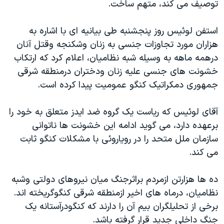
توصیف می کند، متهم ساخت.
دنبال کنید
مستندها
فرهنگ و زندگی
حقوق شهروندی
انتخابات ریاست جمهوری آمریکا ۲۰۲۴
استفن لوئیس روز پنجشنبه طی بیانیه ای با اشاره به
هزاران مورد تجاوزات جنسی به زنان وشکنجه وقتل آنان
اقتصادی
حمله جمهوری اسلامی به اسرائیل
درهمه ماهه به وسیله شبه نظامیان، اعلام کرد که ارتکاب
رمز مهسا
علم و فناوری
خشونت های جنسی علیه زنان ودختران درمنطقه شرقی
زبانهای مختلف
اسرائیل در جنگ
ورزش زنان در ایران
جمهوری دمکراتیک کنگو عمومیت پیدا کرده است.
گالری عکس
اعتراضات زن، زندگی، آزادی
آقای لوئیس که ریاست یک گروه ضد ایدز متعلق به خود را
آرشیو پخش زنده
مجموعه مستندهای دادخواهی
برعهده دارد، می گوید ادامه این خشونت ها ناتوانی
تریبونال مردمی آبان ۹۸
سازمان ملل متحد را در رویاروئی با مشکلات کنگو ثابت
می کند.
دادگاه حمید نوری
چهل سال گروگان‌گیری
ده ها هزارتن ازمردم براثرجنگ میان نیروهای دولتی وشبه
قانون شفافیت دارائی کادر رهبری ایران
نظامیان، درماه های اخیر ازمنطقه شرقی کنگوگریخته اند.
برخی از تحلیلگران بیم آن را دارند که کنگودرآستانه یک
اعتراضات مردمی آبان ۹۸
جنگ داخلی جدید قرار گرفته باشد.