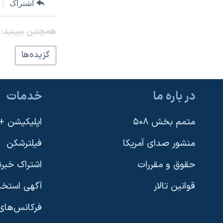
اشتراک
نرگس محمدی برنده جایزه نوبل صلح
همایش محافظه‌کاران آمریکا «سی‌پک»
همچنبن ببینید:
صفحه‌های ویژه
گزيده‌ها
سفر پرزیدنت ترامپ به چین
در باره ما
خدمات
متمم بخش ۵۰۸
اپلیکیشن +VOA
منشور صدای آمریکا
فیلترشکن
حقوق و مقررات
اشتراک خبرن
قوانین تالار
آگهی استخد
فرکانس‌های 