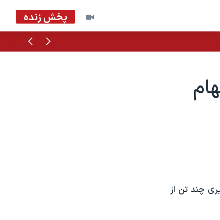
پخش زنده
قبلی
بعدی
هام
ری چند تن از