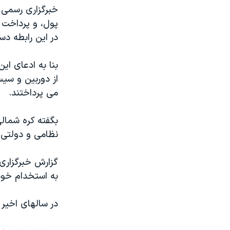
مستندها
فرهنگ و زندگی
خبرگزاری رسمی 
حقوق شهروندی
انتخابات ریاست جمهوری آمریکا ۲۰۲۴
پول، و پرداخت ر
در اين رابطه دس
اقتصادی
حمله جمهوری اسلامی به اسرائیل
رمز مهسا
علم و فناوری
بنا به ادعای اي
اسرائیل در جنگ
ورزش زنان در ایران
می پرداختند.
گالری عکس
اعتراضات زن، زندگی، آزادی
آرشیو پخش زنده
مجموعه مستندهای دادخواهی
بگفته کره شمالی
تریبونال مردمی آبان ۹۸
نظامی و دولتی م
دادگاه حمید نوری
گزارش خبرگزاری
چهل سال گروگان‌گیری
به استخدام خود 
قانون شفافیت دارائی کادر رهبری ایران
در سالهای اخير
اعتراضات مردمی آبان ۹۸
اسرائیل در جنگ