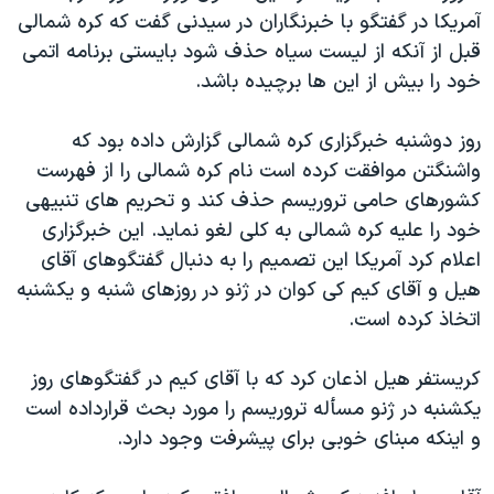
آمريکا در گفتگو با خبرنگاران در سيدنی گفت که کره شمالی
دنبال کنید
مستندها
فرهنگ و زندگی
قبل از آنکه از ليست سياه حذف شود بايستی برنامه اتمی
حقوق شهروندی
انتخابات ریاست جمهوری آمریکا ۲۰۲۴
خود را بيش از اين ها برچيده باشد.
اقتصادی
حمله جمهوری اسلامی به اسرائیل
روز دوشنبه خبرگزاری کره شمالی گزارش داده بود که
رمز مهسا
علم و فناوری
زبانهای مختلف
واشنگتن موافقت کرده است نام کره شمالی را از فهرست
اسرائیل در جنگ
ورزش زنان در ایران
کشورهای حامی تروريسم حذف کند و تحريم های تنبيهی
گالری عکس
اعتراضات زن، زندگی، آزادی
خود را عليه کره شمالی به کلی لغو نمايد. اين خبرگزاری
اعلام کرد آمريکا اين تصميم را به دنبال گفتگوهای آقای
آرشیو پخش زنده
مجموعه مستندهای دادخواهی
هيل و آقای کيم کی کوان در ژنو در روزهای شنبه و يکشنبه
تریبونال مردمی آبان ۹۸
اتخاذ کرده است.
دادگاه حمید نوری
کريستفر هيل اذعان کرد که با آقای کيم در گفتگوهای روز
چهل سال گروگان‌گیری
يکشنبه در ژنو مسأله تروريسم را مورد بحث قرارداده است
قانون شفافیت دارائی کادر رهبری ایران
و اينکه مبنای خوبی برای پيشرفت وجود دارد.
اعتراضات مردمی آبان ۹۸