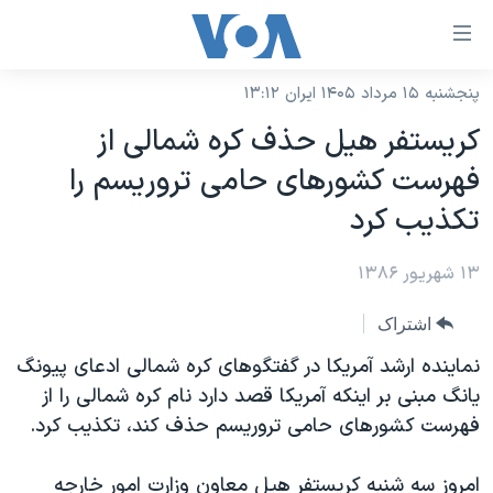
ینکهای
ابل
سترسی
پنجشنبه ۱۵ مرداد ۱۴۰۵ ایران ۱۳:۱۲
خانه
هش
کريستفر هيل حذف کره شمالی از
نسخه سبک وب‌سایت
ه
فهرست کشورهای حامی تروريسم را
حتوای
موضوع ها
تکذيب کرد
صلی
برنامه های تلویزیونی
ایران
هش
۱۳ شهریور ۱۳۸۶
جدول برنامه ها
ه
آمریکا
فحه
صفحه‌های ویژه
جهان
اشتراک
صلی
فرکانس‌های صدای آمریکا
ورزشی
جام جهانی ۲۰۲۶
نماينده ارشد آمريکا در گفتگوهای کره شمالی ادعای پيونگ
هش
پخش رادیویی
يانگ مبنی بر اينکه آمريکا قصد دارد نام کره شمالی را از
ه
گزیده‌ها
عملیات خشم حماسی
فهرست کشورهای حامی تروريسم حذف کند، تکذيب کرد.
ستجو
۲۵۰سالگی آمریکا
ویژه برنامه‌ها
یادگیری زبان انگلیسی
ویدیوها
بایگانی برنامه‌های تلویزیونی
امروز سه شنبه کريستفر هيل معاون وزارت امور خارجه