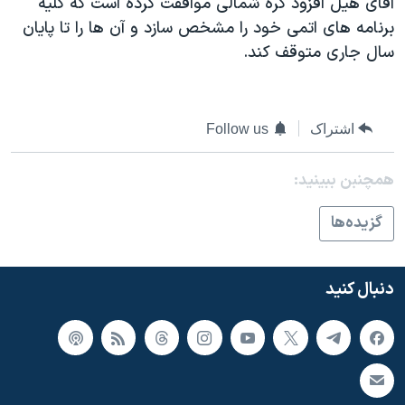
آقای هيل افزود کره شمالی موافقت کرده است که کليه
اسرائیل در جنگ
برنامه های اتمی خود را مشخص سازد و آن ها را تا پايان
نرگس محمدی برنده جایزه نوبل صلح
سال جاری متوقف کند.
همایش محافظه‌کاران آمریکا «سی‌پک»
صفحه‌های ویژه
اشتراک
Follow us
سفر پرزیدنت ترامپ به چین
همچنبن ببینید:
گزيده‌ها
دنبال کنید