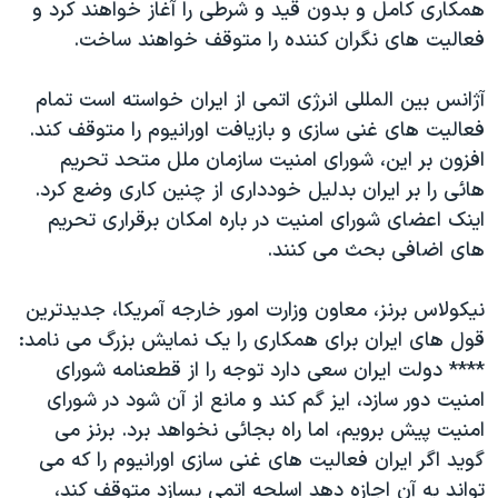
اسرائیل در جنگ
همکاری کامل و بدون قید و شرطی را آغاز خواهند کرد و
فعالیت های نگران کننده را متوقف خواهند ساخت.
نرگس محمدی برنده جایزه نوبل صلح
همایش محافظه‌کاران آمریکا «سی‌پک»
آژانس بین المللی انرژی اتمی از ایران خواسته است تمام
صفحه‌های ویژه
فعالیت های غنی سازی و بازیافت اورانیوم را متوقف کند.
افزون بر این، شورای امنیت سازمان ملل متحد تحریم
سفر پرزیدنت ترامپ به چین
هائی را بر ایران بدلیل خودداری از چنین کاری وضع کرد.
اینک اعضای شورای امنیت در باره امکان برقراری تحریم
های اضافی بحث می کنند.
نیکولاس برنز، معاون وزارت امور خارجه آمريکا، جدیدترین
قول های ایران برای همکاری را یک نمایش بزرگ می نامد:
**** دولت ایران سعی دارد توجه را از قطعنامه شورای
امنیت دور سازد، ایز گم کند و مانع از آن شود در شورای
امنیت پیش برویم، اما راه بجائی نخواهد برد. برنز می
گوید اگر ایران فعالیت های غنی سازی اورانیوم را که می
تواند به آن اجازه دهد اسلحه اتمی بسازد متوقف کند،