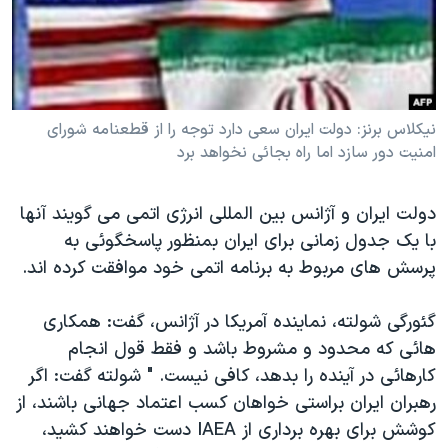
دنبال کنید
مستندها
فرهنگ و زندگی
حقوق شهروندی
انتخابات ریاست جمهوری آمریکا ۲۰۲۴
اقتصادی
حمله جمهوری اسلامی به اسرائیل
نيکلاس برنز: دولت ايران سعی دارد توجه را از قطعنامه شورای
رمز مهسا
علم و فناوری
امنيت دور سازد اما راه بجائی نخواهد برد
زبانهای مختلف
اسرائیل در جنگ
ورزش زنان در ایران
گالری عکس
اعتراضات زن، زندگی، آزادی
دولت ایران و آژانس بین المللی انرژی اتمی می گویند آنها
آرشیو پخش زنده
مجموعه مستندهای دادخواهی
با یک جدول زمانی برای ایران بمنظور پاسخگوئی به
پرسش های مربوط به برنامه اتمی خود موافقت کرده اند.
تریبونال مردمی آبان ۹۸
دادگاه حمید نوری
گئورگی شولته، نماینده آمريکا در آژانس، گفت: همکاری
چهل سال گروگان‌گیری
هائی که محدود و مشروط باشد و فقط قول انجام
کارهائی در آینده را بدهد، کافی نیست. " شولته گفت: اگر
قانون شفافیت دارائی کادر رهبری ایران
رهبران ایران براستی خواهان کسب اعتماد جهانی باشند، از
اعتراضات مردمی آبان ۹۸
کوشش برای بهره برداری از IAEA دست خواهند کشید،