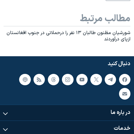
اسرائیل در جنگ
نرگس محمدی برنده جایزه نوبل صلح
مطالب مرتبط
همایش محافظه‌کاران آمریکا «سی‌پک»
شورشیان مظنون طالبان ۱۳ نفر را درحملاتی در جنوب افغانستان
صفحه‌های ویژه
ازپای درآوردند
سفر پرزیدنت ترامپ به چین
دنبال کنید
در باره ما
خدمات