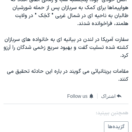
دنبال کنید
مستندها
فرهنگ و زندگی
هواپیماها برای کمک به سربازان پس از حمله شورشیان
طالبان به ناحیه ای در شمال غربی " کَجَک " در ولایت
حقوق شهروندی
انتخابات ریاست جمهوری آمریکا ۲۰۲۴
هلمند، فراخوانده شدند.
اقتصادی
حمله جمهوری اسلامی به اسرائیل
رمز مهسا
علم و فناوری
سفارت آمریکا در لندن در بیانیه ای به خانواده های سربازان
زبانهای مختلف
کشته شده تسلیت گفت و بهبود سریع زخمی شدگان را آرزو
اسرائیل در جنگ
ورزش زنان در ایران
کرد.
گالری عکس
اعتراضات زن، زندگی، آزادی
آرشیو پخش زنده
مجموعه مستندهای دادخواهی
مقامات بریتانیائی می گویند در باره این حادثه تحقیق می
کنند.
تریبونال مردمی آبان ۹۸
دادگاه حمید نوری
اشتراک
Follow us
چهل سال گروگان‌گیری
قانون شفافیت دارائی کادر رهبری ایران
همچنبن ببینید:
اعتراضات مردمی آبان ۹۸
گزيده‌ها