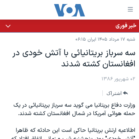
ینکهای
ابل
سترسی
خبر فوری
خانه
هش
شنبه ۱۷ مرداد ۱۴۰۵ ایران ۰۶:۱۵
نسخه سبک وب‌سایت
ه
سه سرباز بريتانيائی با آتش خودی در
حتوای
موضوع ها
افغانستان کشته شدند
صلی
برنامه های تلویزیونی
ایران
هش
جدول برنامه ها
ه
۰۲ شهریور ۱۳۸۶
آمریکا
فحه
صفحه‌های ویژه
جهان
اشتراک
صلی
فرکانس‌های صدای آمریکا
ورزشی
جام جهانی ۲۰۲۶
هش
وزارت دفاع بریتانیا می گوید سه سرباز بریتانیائی در یک
پخش رادیویی
ه
گزیده‌ها
عملیات خشم حماسی
حمله هوائی آمریکا در شمال افغانستان کشته شدند.
ستجو
۲۵۰سالگی آمریکا
ویژه برنامه‌ها
یادگیری زبان انگلیسی
اطلاعیه ارتش بریتانیا حاکی است این حادثه که ظاهرا
ویدیوها
بایگانی برنامه‌های تلویزیونی
"آتش خودی" بود، پنجشنبه شب و زمانی اتفاق افتاد که